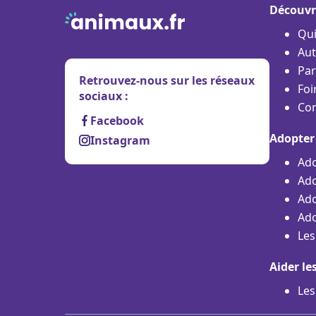
Découvr
Qu
Aut
Par
Retrouvez-nous sur les réseaux
Foi
sociaux :
Con
Facebook
Adopter
Instagram
Ado
Ado
Ado
Ado
Les
Aider le
Les