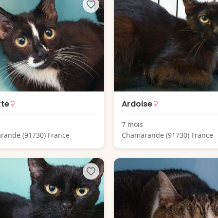
tte
Ardoise
7 mois
rande (91730) France
Chamarande (91730) France