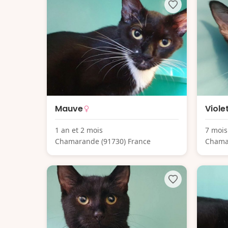
Mauve
Viole
1 an et 2 mois
7 mois
Chamarande (91730) France
Chama