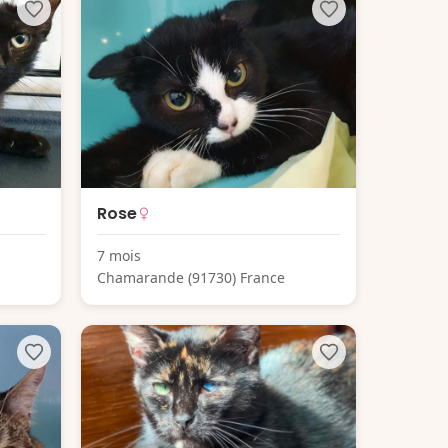
Rose
7 mois
Chamarande (91730) France