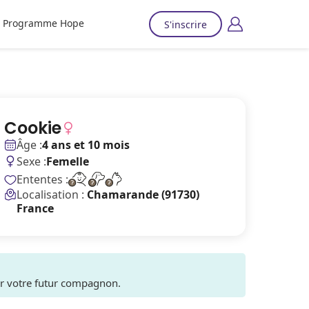
Programme Hope
S'inscrire
Cookie
Âge :
4 ans et 10 mois
Sexe :
Femelle
Ententes :
Localisation :
Chamarande (91730)
France
ver votre futur compagnon.