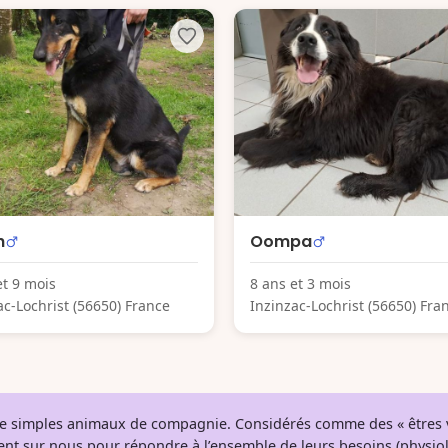
h
Oompa
et 9 mois
8 ans et 3 mois
ac-Lochrist (56650) France
Inzinzac-Lochrist (56650) Fra
 de simples animaux de compagnie. Considérés comme des « êtres v
tent sur nous pour répondre à l’ensemble de leurs besoins (physio