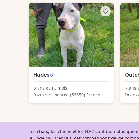
Hades
Outc
3 ans et 10 mois
7 ans 
Inzinzac-Lochrist (56650) France
Inzinz
Les chats, les chiens et les NAC sont bien plus que
le Code civil français, ces compagnons de vie comp