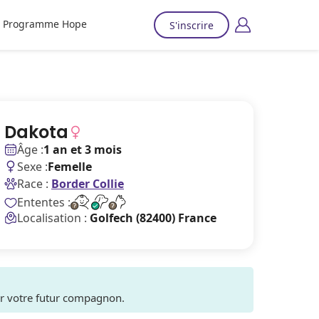
Programme Hope
S'inscrire
Dakota
Âge :
1 an et 3 mois
Sexe :
Femelle
Race :
Border Collie
Ententes :
Localisation :
Golfech (82400) France
ver votre futur compagnon.