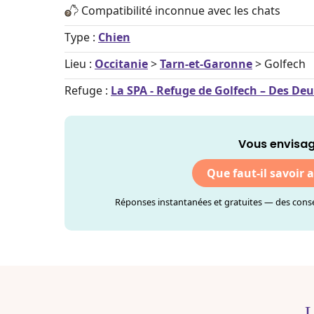
Compatibilité inconnue avec les chats
Type :
Chien
Lieu :
Occitanie
>
Tarn-et-Garonne
> Golfech
Refuge :
La SPA - Refuge de Golfech – Des Deu
Vous envisag
Que faut-il savoir 
Réponses instantanées et gratuites — des consei
L