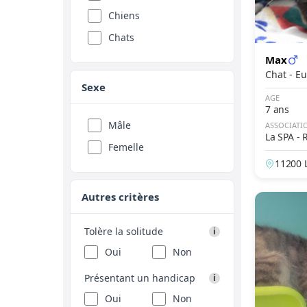
Chiens
Chats
Max
Chat 
Sexe
AGE
7 ans
Mâle
ASSOCIATI
La SPA -
Femelle
s
11200 
ance
Autres critères
Tolère la solitude
i
Oui
Non
Présentant un handicap
i
Oui
Non