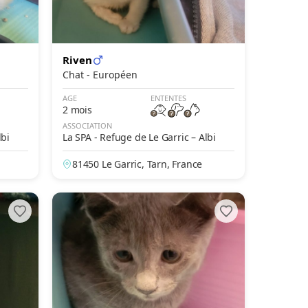
Riven
Chat - Européen
AGE
ENTENTES
2 mois
ASSOCIATION
lbi
La SPA - Refuge de Le Garric – Albi
81450 Le Garric, Tarn, France