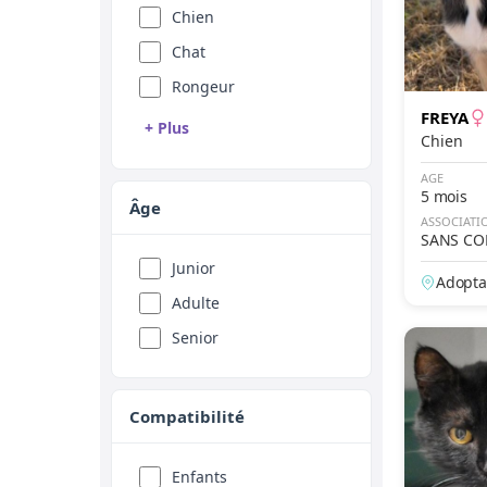
Chien
Chat
Rongeur
FREYA
+ Plus
Chien
Reptile
AGE
5 mois
Oiseau
Âge
ASSOCIATI
Animal de ferme
SANS CO
Equidé
Junior
Adopta
Adulte
Senior
Compatibilité
Enfants