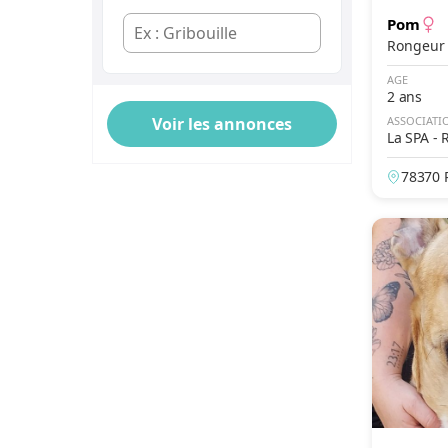
Pom
Écaille de tortue
Calico
AGE
Bicolore
2 ans
ASSOCIATI
Tricolore
La SPA - 
Particolore
78370 P
Smoke
Chinchilla
Pie
Manteau
Masque