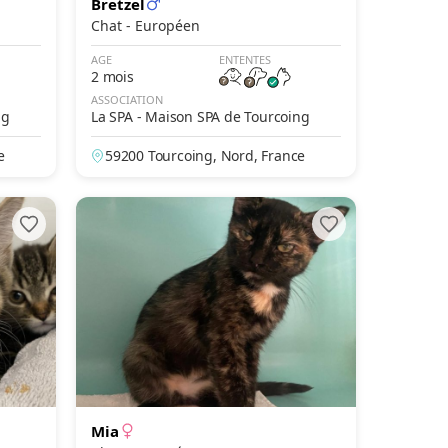
Bretzel
Chat - Européen
AGE
ENTENTES
2 mois
ASSOCIATION
ng
La SPA - Maison SPA de Tourcoing
e
59200 Tourcoing, Nord, France
Mia