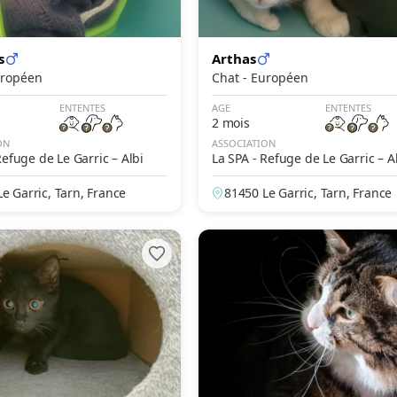
s
Arthas
- Européen
Chat - Européen
ENTENTES
AGE
ENTENTES
2 mois
ON
ASSOCIATION
Refuge de Le Garric – Albi
La SPA - Refuge de Le Garric – A
e Garric, Tarn, France
81450 Le Garric, Tarn, France