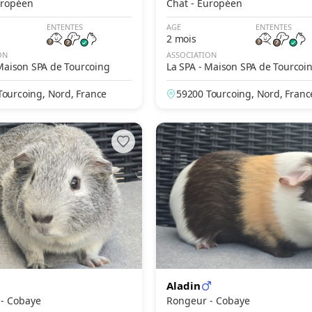
- Européen
Chat - Européen
ENTENTES
AGE
ENTENTES
2 mois
ON
ASSOCIATION
 Maison SPA de Tourcoing
La SPA - Maison SPA de Tourcoi
Tourcoing, Nord, France
59200 Tourcoing, Nord, Franc
Aladin
Rongeur - Cobaye
Rongeur - Cobaye