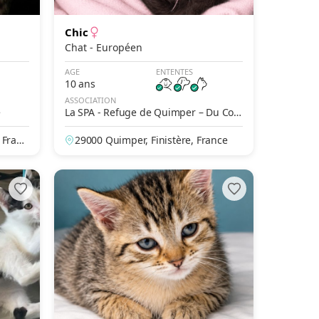
Chic
Chat - Européen
AGE
ENTENTES
10 ans
ASSOCIATION
e
La SPA - Refuge de Quimper – Du Cor
niguel
 Franc
29000 Quimper, Finistère, France