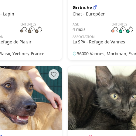
Gribiche
Rongeur - Lapin
Chat - Européen
ENTENTES
AGE
ENTENTES
4 mois
ON
ASSOCIATION
Refuge de Plaisir
La SPA - Refuge de Vannes
laisir, Yvelines, France
56000 Vannes, Morbihan, Fra