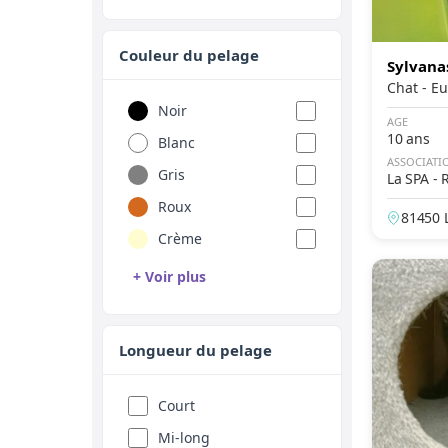
Couleur du pelage
Sylvana
Chat 
Noir
AGE
10 ans
Blanc
ASSOCIATI
Gris
La SPA - 
Roux
81450 L
Crème
+ Voir plus
Brun
Chocolat
Longueur du pelage
Bleu
Lilas
Court
Cannelle
Mi-long