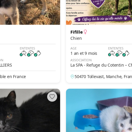
Fifille
Chien
ENTENTES
AGE
ENTENTES
1 an et 9 mois
ON
ASSOCIATION
LLIERS
La SPA - Refuge du Cotentin – 
urg
ble en France
50470 Tollevast, Manche, Fra