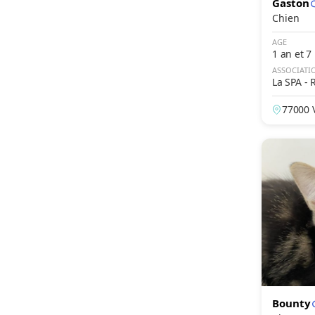
Gaston
Chien
AGE
1 an et 7
ASSOCIATI
La SPA - 
77000 V
e, Fran
Bounty