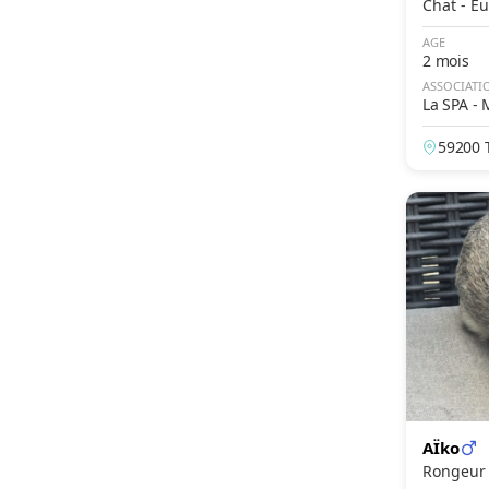
Chat 
AGE
2 mois
ASSOCIATI
La SPA -
59200 
AÏko