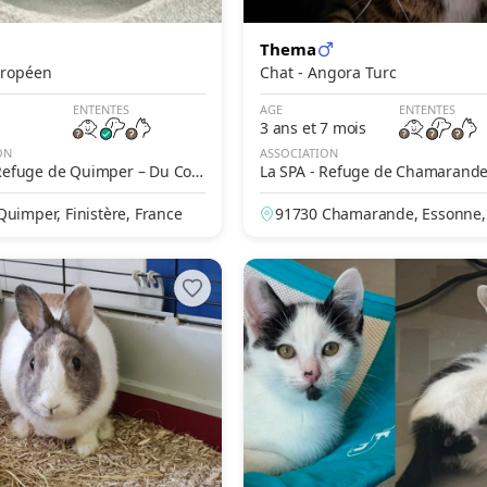
Thema
- Européen
Chat - Angora Turc
ENTENTES
AGE
ENTENTES
3 ans et 7 mois
ON
ASSOCIATION
 Refuge de Quimper – Du Cor
La SPA - Refuge de Chamarand
uimper, Finistère, France
91730 Chamarande, Essonne,
e