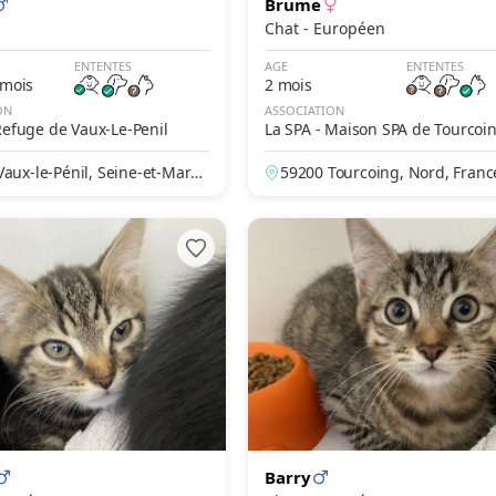
Brume
Chat - Européen
ENTENTES
AGE
ENTENTES
 mois
2 mois
ON
ASSOCIATION
Refuge de Vaux-Le-Penil
La SPA - Maison SPA de Tourcoi
aux-le-Pénil, Seine-et-Marn
59200 Tourcoing, Nord, Franc
ce
Barry