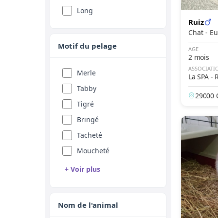
Fauve
Long
Ruiz
Sable
Chat 
Rouge
Motif du pelage
AGE
Abricot
2 mois
ASSOCIATI
Fawn
Merle
La SPA -
niguel
Feu
Tabby
29000 Q
Seal
Tigré
Silver
Bringé
Golden
Tacheté
Champagne
Moucheté
Platine
+ Voir plus
Isabelle
Rouan
Agouti
Arlequin
Nom de l'animal
Albinos
Point