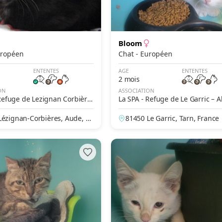
Bloom
- Européen
Chat - Européen
ENTENTES
AGE
ENTENTES
2 mois
ON
ASSOCIATION
 Refuge de Lezignan Corbière
La SPA - Refuge de Le Garric – A
Lézignan-Corbières, Aude, Fr
81450 Le Garric, Tarn, France