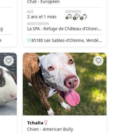
Chat - Européen
AGE
ENTENTES
2 ans et 1 mois
ASSOCIATION
ng
La SPA - Refuge de Château-d'Olonne
– Les Petites Prises
e
85180 Les Sables-d'Olonne, Vendée,
France
Tchalla
Chien - American Bully