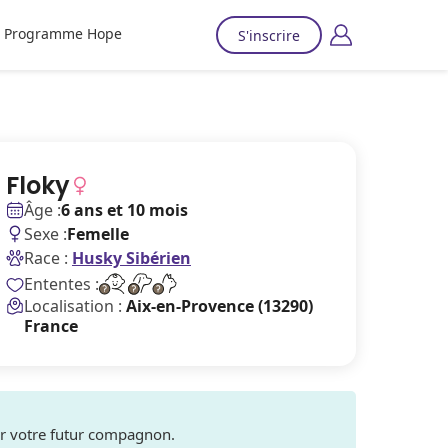
Programme Hope
S'inscrire
Floky
Âge :
6 ans et 10 mois
Sexe :
Femelle
Race :
Husky Sibérien
Ententes :
Localisation :
Aix-en-Provence (13290)
France
ver votre futur compagnon.