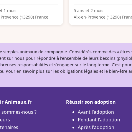
et 1 mois
5 ans et 2 mois
-Provence (13290) France
Aix-en-Provence (13290) Fran
 de simples animaux de compagnie. Considérés comme des « êtres v
tent sur nous pour répondre à l’ensemble de leurs besoins (physio
breuses responsabilités et s’engager sur le long terme. C’est pou
e. Pour en savoir plus sur les obligations légales et le bien-être
ir Animaux.fr
Réussir son adoption
i sommes-nous ?
Avant l'adoption
eurs
Pendant l'adoption
tenaires
Après l'adoption