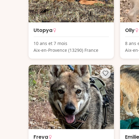
Utopya
Olly
10 ans et 7 mois
8 ans 
Aix-en-Provence (13290) France
Aix-en
Freya
Emili