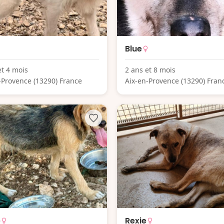
Blue
et 4 mois
2 ans et 8 mois
-Provence (13290) France
Aix-en-Provence (13290) Fran
e
Rexie