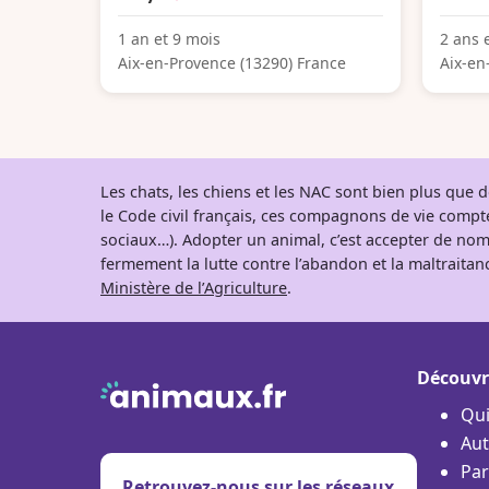
1 an et 9 mois
2 ans 
Aix-en-Provence (13290) France
Aix-en
Les chats, les chiens et les NAC sont bien plus que
le Code civil français, ces compagnons de vie comp
sociaux…). Adopter un animal, c’est accepter de nom
fermement la lutte contre l’abandon et la maltraitanc
Ministère de l’Agriculture
.
Découvr
Qu
Aut
Par
Retrouvez-nous sur les réseaux