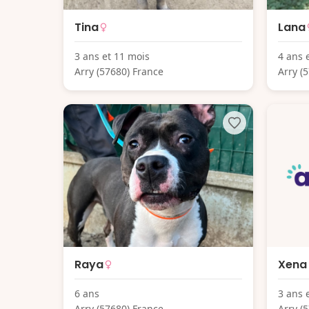
Tina
Lana
3 ans et 11 mois
4 ans 
Arry (57680) France
Arry (
Raya
Xena
6 ans
3 ans 
Arry (57680) France
Arry (