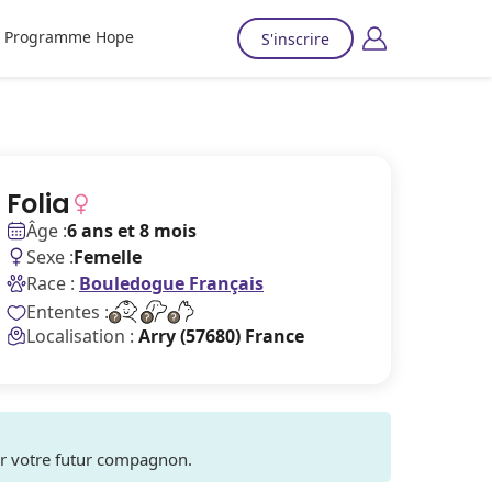
Programme Hope
S'inscrire
Folia
Âge :
6 ans et 8 mois
Sexe :
Femelle
Race :
Bouledogue Français
Ententes :
Localisation :
Arry (57680) France
ver votre futur compagnon.