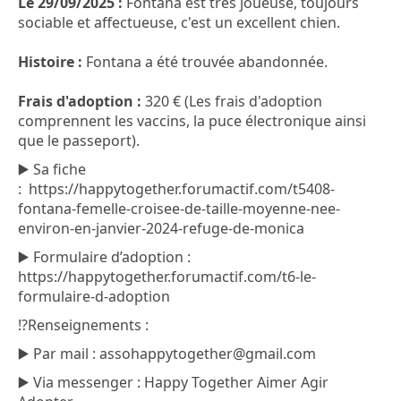
Le 29/09/2025 :
Fontana est très joueuse, toujours
sociable et affectueuse, c'est un excellent chien.
Histoire :
Fontana a été trouvée abandonnée.
Frais d'adoption :
320 € (Les frais d'adoption
comprennent les vaccins, la puce électronique ainsi
que le passeport).
▶️ Sa fiche
: https://happytogether.forumactif.com/t5408-
fontana-femelle-croisee-de-taille-moyenne-nee-
environ-en-janvier-2024-refuge-de-monica
▶️ Formulaire d’adoption :
https://happytogether.forumactif.com/t6-le-
formulaire-d-adoption
⁉️Renseignements :
▶️ Par mail : assohappytogether@gmail.com
▶️ Via messenger : Happy Together Aimer Agir