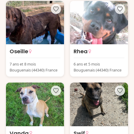
Oseille
Rhea
7 ans et 8 mois
6 ans et 5 mois
Bouguenais (44340) France
Bouguenais (44340) France
Vanda
Swif