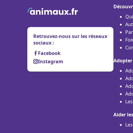
Découvr
Qu
Aut
Par
Retrouvez-nous sur les réseaux
Foi
sociaux :
Con
Facebook
Adopter
Instagram
Ado
Ado
Ado
Ado
Les
Aider le
Les