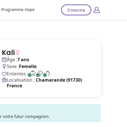
Programme Hope
S'inscrire
Kali
Âge :
7 ans
Sexe :
Femelle
Ententes :
Localisation :
Chamarande (91730)
France
ver votre futur compagnon.