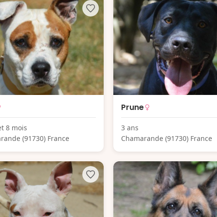
Prune
et 8 mois
3 ans
rande (91730) France
Chamarande (91730) France