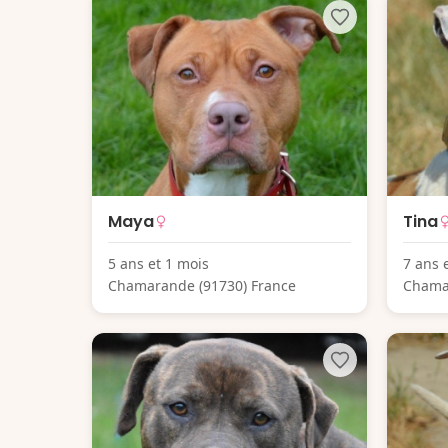
Maya
Tina
5 ans et 1 mois
7 ans 
Chamarande (91730) France
Chama