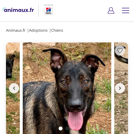
Animaux.fr
Adoptions
Chiens