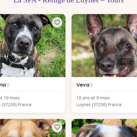
via
Veva
et 10 mois
10 ans et 9 mois
 (37230) France
Luynes (37230) France