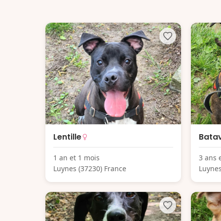
Lentille
Bata
1 an et 1 mois
3 ans 
Luynes (37230) France
Luynes