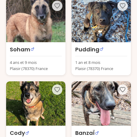
Soham
Pudding
4 ans et 9 mois
1 an et 8 mois
Plaisir (78370) France
Plaisir (78370) France
Cody
BanzaÏ