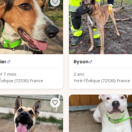
ier
Ryson
et 7 mois
2 ans
'Évêque (72530) France
Yvré-l'Évêque (72530) France