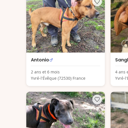
Antonio
Sangl
2 ans et 6 mois
4 ans 
Yvré-l'Évêque (72530) France
Yvré-l