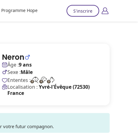
Programme Hope
S'inscrire
Neron
Âge :
9 ans
Sexe :
Mâle
Ententes :
Localisation :
Yvré-l'Évêque (72530)
France
ver votre futur compagnon.