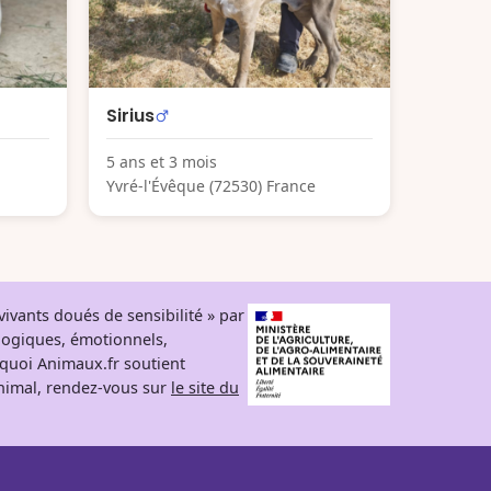
Sirius
5 ans et 3 mois
Yvré-l'Évêque (72530) France
ivants doués de sensibilité » par
logiques, émotionnels,
rquoi Animaux.fr soutient
 animal, rendez-vous sur
le site du