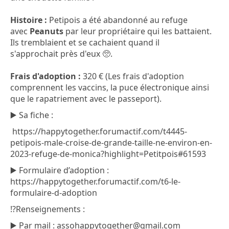
Histoire :
Petipois a été abandonné au refuge
avec
Peanuts
par leur propriétaire qui les battaient.
Ils tremblaient et se cachaient quand il
s'approchait près d'eux 🥺.
Frais d'adoption :
320 € (Les frais d'adoption
comprennent les vaccins, la puce électronique ainsi
que le rapatriement avec le passeport).
▶️ Sa fiche :
https://happytogether.forumactif.com/t4445-
petipois-male-croise-de-grande-taille-ne-environ-en-
2023-refuge-de-monica?highlight=Petitpois#61593
▶️ Formulaire d’adoption :
https://happytogether.forumactif.com/t6-le-
formulaire-d-adoption
⁉️Renseignements :
▶️ Par mail : assohappytogether@gmail.com