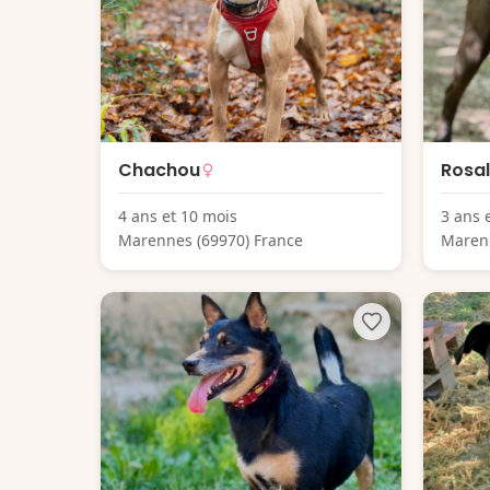
Chachou
Rosal
4 ans et 10 mois
3 ans 
Marennes (69970) France
Marenn