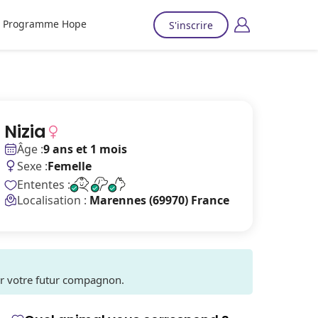
Programme Hope
S'inscrire
Nizia
Âge :
9 ans et 1 mois
Sexe :
Femelle
Ententes :
Localisation :
Marennes (69970) France
ver votre futur compagnon.