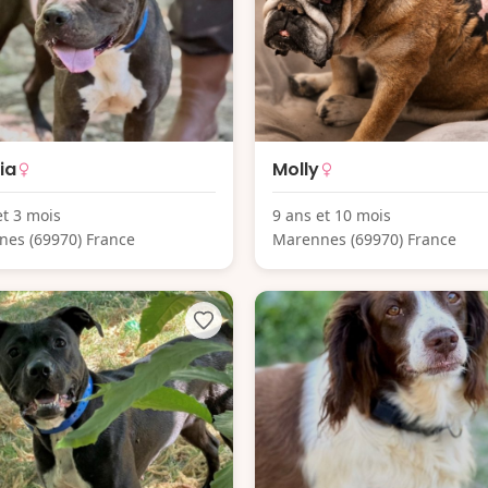
ia
Molly
et 3 mois
9 ans et 10 mois
es (69970) France
Marennes (69970) France