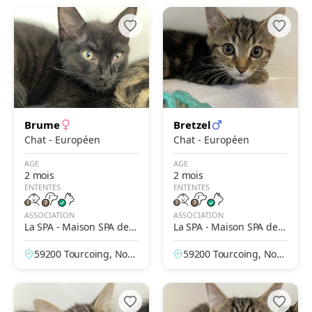
Brume
Bretzel
Chat - Européen
Chat - Européen
AGE
AGE
2 mois
2 mois
ENTENTES
ENTENTES
ASSOCIATION
ASSOCIATION
La SPA - Maison SPA de T
La SPA - Maison SPA de T
ourcoing
ourcoing
59200 Tourcoing, Nor
59200 Tourcoing, Nor
d, France
d, France