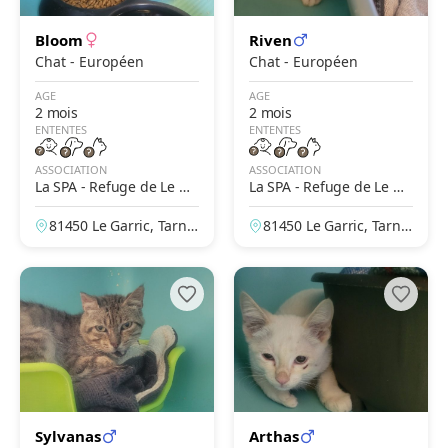
Bloom
Riven
Chat - Européen
Chat - Européen
AGE
AGE
2 mois
2 mois
ENTENTES
ENTENTES
ASSOCIATION
ASSOCIATION
La SPA - Refuge de Le Ga
La SPA - Refuge de Le Ga
rric – Albi
rric – Albi
81450 Le Garric, Tarn,
81450 Le Garric, Tarn,
France
France
Sylvanas
Arthas