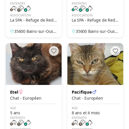
ENTENTES
ENTENTES
ASSOCIATION
ASSOCIATION
La SPA - Refuge de Redo
La SPA - Refuge de Redo
n
n
35600 Bains-sur-Oust,
35600 Bains-sur-Oust,
Ille-et-Vilaine, France
Ille-et-Vilaine, France
Etel
Pacifique
Chat - Européen
Chat - Européen
AGE
AGE
5 ans
8 ans et 4 mois
ENTENTES
ENTENTES