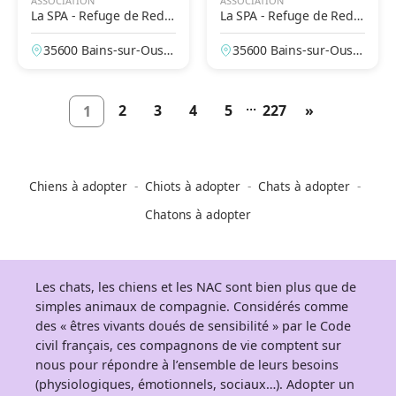
ASSOCIATION
ASSOCIATION
La SPA - Refuge de Redo
La SPA - Refuge de Redo
n
n
35600 Bains-sur-Oust,
35600 Bains-sur-Oust,
Ille-et-Vilaine, France
Ille-et-Vilaine, France
...
2
3
4
5
227
»
1
Chiens à adopter
Chiots à adopter
Chats à adopter
Chatons à adopter
Les chats, les chiens et les NAC sont bien plus que de
simples animaux de compagnie. Considérés comme
des « êtres vivants doués de sensibilité » par le Code
civil français, ces compagnons de vie comptent sur
nous pour répondre à l’ensemble de leurs besoins
(physiologiques, émotionnels, sociaux…). Adopter un