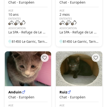
Chat - Européen
Chat - Européen
AGE
AGE
10 ans
2 mois
ENTENTES
ENTENTES
ASSOCIATION
ASSOCIATION
La SPA - Refuge de Le Ga
La SPA - Refuge de Le Ga
rric – Albi
rric – Albi
81450 Le Garric, Tarn,
81450 Le Garric, Tarn,
France
France
Anduin
Ruiz
Chat - Européen
Chat - Européen
AGE
AGE