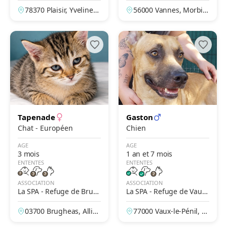
r
es
78370 Plaisir, Yvelines,
56000 Vannes, Morbih
France
an, France
Tapenade
Gaston
Chat - Européen
Chien
AGE
AGE
3 mois
1 an et 7 mois
ENTENTES
ENTENTES
ASSOCIATION
ASSOCIATION
La SPA - Refuge de Brug
La SPA - Refuge de Vaux-
heas – Vichy
Le-Penil
03700 Brugheas, Allier,
77000 Vaux-le-Pénil, S
France
eine-et-Marne, France