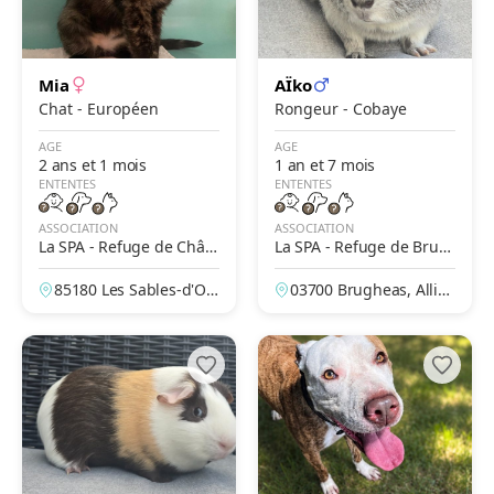
Mia
AÏko
Chat - Européen
Rongeur - Cobaye
AGE
AGE
2 ans et 1 mois
1 an et 7 mois
ENTENTES
ENTENTES
ASSOCIATION
ASSOCIATION
La SPA - Refuge de Châte
La SPA - Refuge de Brug
au-d'Olonne – Les Petites
heas – Vichy
85180 Les Sables-d'Olo
03700 Brugheas, Allier,
Prises
nne, Vendée, France
France