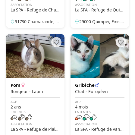
ASSOCIATION
ASSOCIATION
La SPA - Refuge de Cham
La SPA - Refuge de Quim
arande
per – Du Corniguel
91730 Chamarande, Es
29000 Quimper, Finistè
sonne, France
re, France
Pom
Gribiche
Rongeur - Lapin
Chat - Européen
AGE
AGE
2 ans
4 mois
ENTENTES
ENTENTES
ASSOCIATION
ASSOCIATION
La SPA - Refuge de Plaisi
La SPA - Refuge de Vann