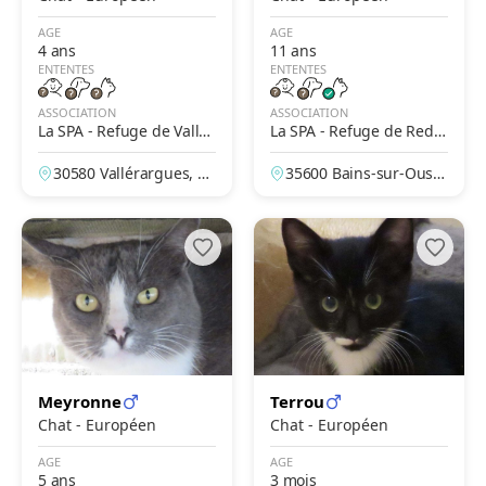
AGE
AGE
4 ans
11 ans
ENTENTES
ENTENTES
ASSOCIATION
ASSOCIATION
La SPA - Refuge de Valler
La SPA - Refuge de Redo
argues – Alès
n
30580 Vallérargues, G
35600 Bains-sur-Oust,
ard, France
Ille-et-Vilaine, France
Meyronne
Terrou
Chat - Européen
Chat - Européen
AGE
AGE
5 ans
3 mois