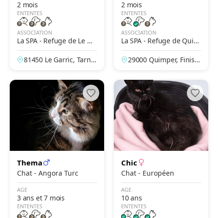
2 mois
2 mois
ENTENTES
ENTENTES
ASSOCIATION
ASSOCIATION
La SPA - Refuge de Le Ga
La SPA - Refuge de Quim
rric – Albi
per – Du Corniguel
81450 Le Garric, Tarn,
29000 Quimper, Finistè
France
re, France
Thema
Chic
Chat - Angora Turc
Chat - Européen
AGE
AGE
3 ans et 7 mois
10 ans
ENTENTES
ENTENTES