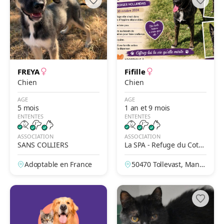
FREYA
Fifille
Chien
Chien
AGE
AGE
5 mois
1 an et 9 mois
ENTENTES
ENTENTES
ASSOCIATION
ASSOCIATION
SANS COLLIERS
La SPA - Refuge du Cote
ntin – Cherbourg
Adoptable en France
50470 Tollevast, Manc
he, France