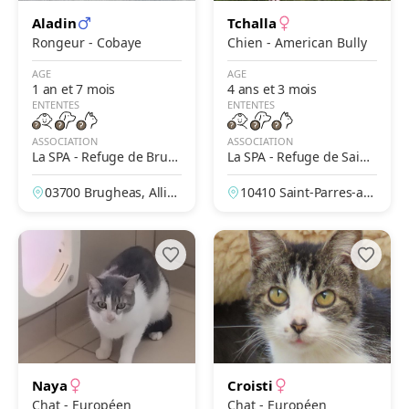
Aladin
Tchalla
Rongeur - Cobaye
Chien - American Bully
AGE
AGE
1 an et 7 mois
4 ans et 3 mois
ENTENTES
ENTENTES
ASSOCIATION
ASSOCIATION
La SPA - Refuge de Brug
La SPA - Refuge de Saint-
heas – Vichy
Parres-Aux-Tertres – Troy
03700 Brugheas, Allier,
10410 Saint-Parres-au
es
France
x-Tertres, Aube, Franc
e
Naya
Croisti
Chat - Européen
Chat - Européen