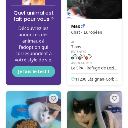
Quel animal est
fait pour vous ?
Max
Découvrez les
Chat - Européen
annonces des
animaux à
AGE
l’adoption qui
7 ans
ENTENTES
correspondent à
votre style de vie.
ASSOCIATION
La SPA - Refuge de Lezig
Je fais le test !
nan Corbières
11200 Lézignan-Corbiè
res, Aude, France