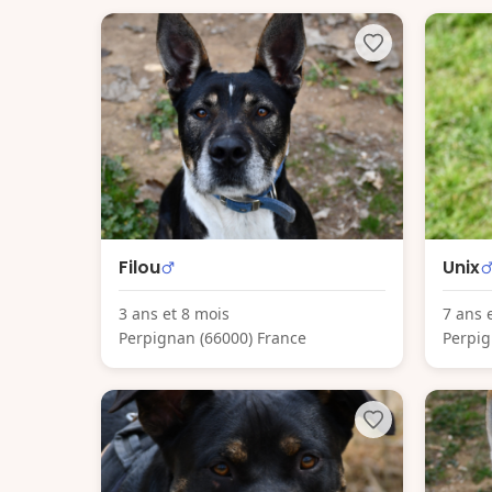
Filou
Unix
3 ans et 8 mois
7 ans 
Perpignan (66000) France
Perpig