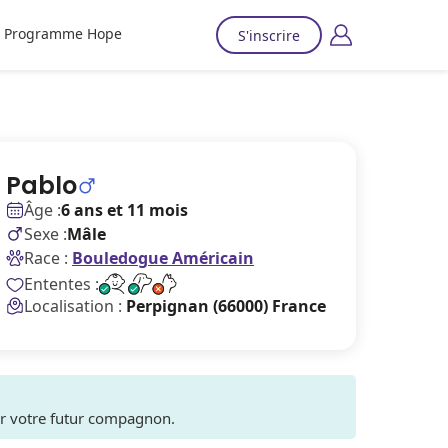
Programme Hope
S'inscrire
Pablo
Âge :
6 ans et 11 mois
Sexe :
Mâle
Race :
Bouledogue Américain
Ententes :
Localisation :
Perpignan (66000) France
ver votre futur compagnon.