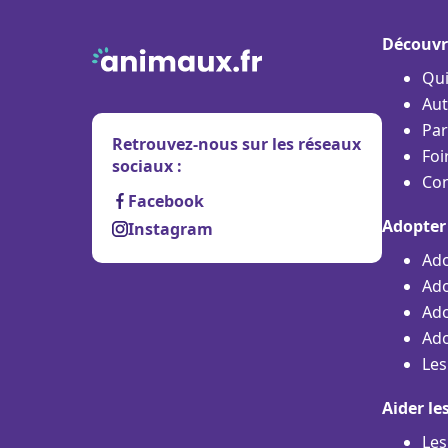
Découvr
Qu
Aut
Par
Retrouvez-nous sur les réseaux
Foi
sociaux :
Con
Facebook
Adopter
Instagram
Ado
Ado
Ado
Ado
Les
Aider le
Les