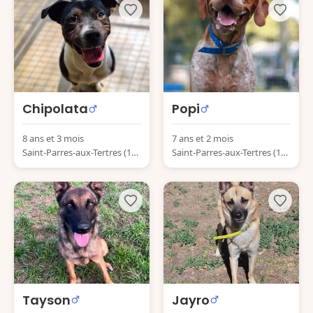
Chipolata
Popi
8 ans et 3 mois
7 ans et 2 mois
Saint-Parres-aux-Tertres (10
Saint-Parres-aux-Tertres (10
410) France
410) France
Tayson
Jayro