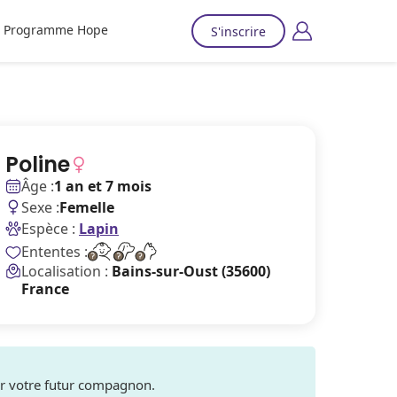
Programme Hope
S'inscrire
Poline
Âge :
1 an et 7 mois
Sexe :
Femelle
Espèce :
Lapin
Ententes :
Localisation :
Bains-sur-Oust (35600)
France
ver votre futur compagnon.