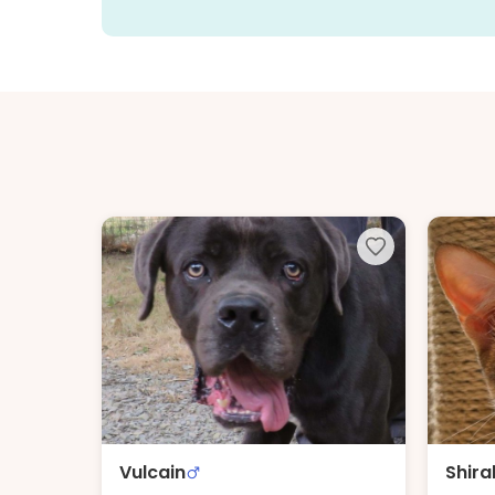
Vulcain
Shiral