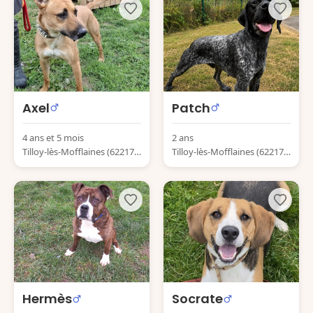
Axel
Patch
4 ans et 5 mois
2 ans
Tilloy-lès-Mofflaines (62217)
Tilloy-lès-Mofflaines (62217)
France
France
Hermès
Socrate