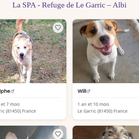
La SPA - Refuge de Le Garric – Albi
lphe
Will
 et 7 mois
1 an et 10 mois
ric (81450) France
Le Garric (81450) France