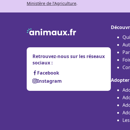
Ministère de l’Agriculture
.
Découvr
Qu
Aut
Par
Retrouvez-nous sur les réseaux
Foi
sociaux :
Con
Facebook
Adopter
Instagram
Ado
Ado
Ado
Ado
Les