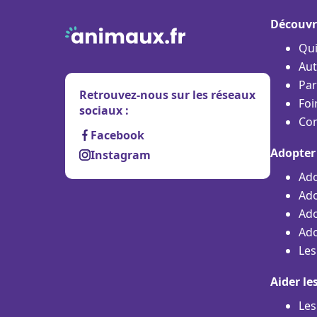
Découvr
Qu
Aut
Par
Retrouvez-nous sur les réseaux
Foi
sociaux :
Con
Facebook
Adopter
Instagram
Ado
Ado
Ado
Ado
Les
Aider le
Les