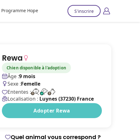
Programme Hope
S'inscrire
Rewa
Chien disponible à l'adoption
Âge :
9 mois
Sexe :
Femelle
Ententes :
Localisation :
Luynes (37230) France
Adopter Rewa
Quel animal vous correspond ?