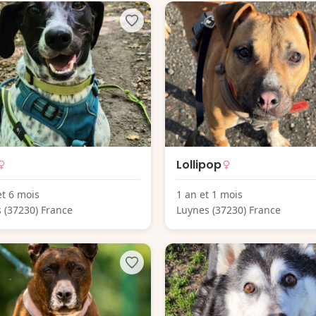
Lollipop
et 6 mois
1 an et 1 mois
 (37230) France
Luynes (37230) France