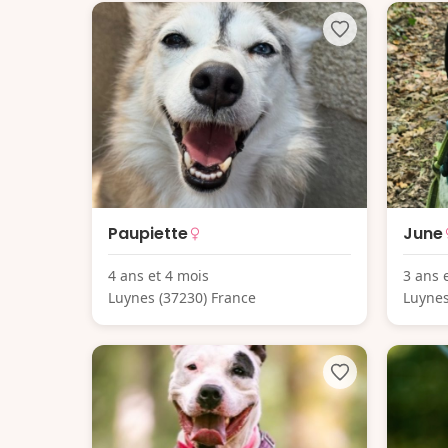
Paupiette
June
4 ans et 4 mois
3 ans 
Luynes (37230) France
Luynes