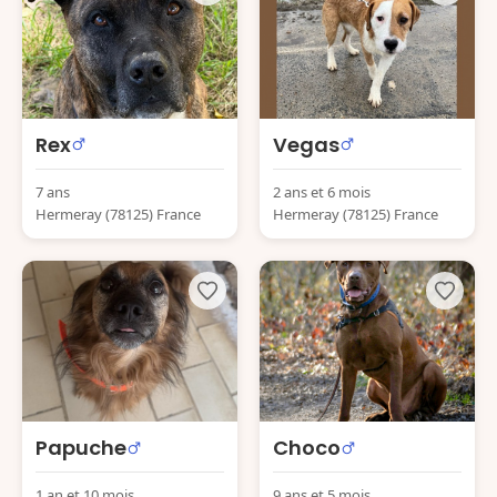
Rex
Vegas
7 ans
2 ans et 6 mois
Hermeray (78125) France
Hermeray (78125) France
Papuche
Choco
1 an et 10 mois
9 ans et 5 mois