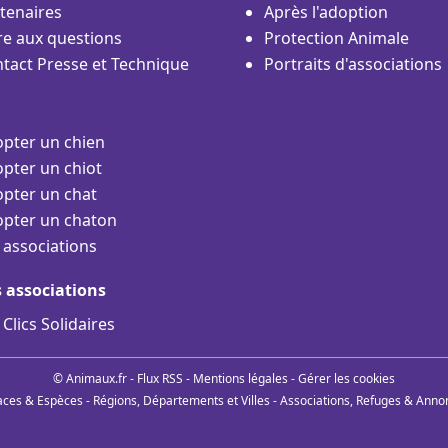
tenaires
Après l'adoption
re aux questions
Protection Animale
tact Presse et Technique
Portraits d'associations
pter un chien
pter un chiot
pter un chat
pter un chaton
 associations
s associations
 Clics Solidaires
© Animaux.fr -
Flux RSS
-
Mentions légales
-
Gérer les cookies
aces & Espèces
-
Régions, Départements et Villes
-
Associations, Refuges & Anno