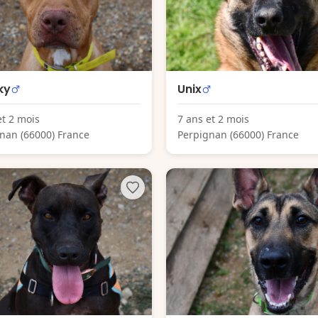
ky
Unix
et 2 mois
7 ans et 2 mois
nan (66000) France
Perpignan (66000) France