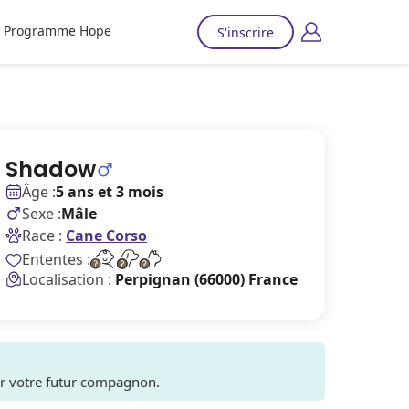
Programme Hope
S'inscrire
Shadow
Âge :
5 ans et 3 mois
Sexe :
Mâle
Race :
Cane Corso
Ententes :
Localisation :
Perpignan (66000) France
ver votre futur compagnon.