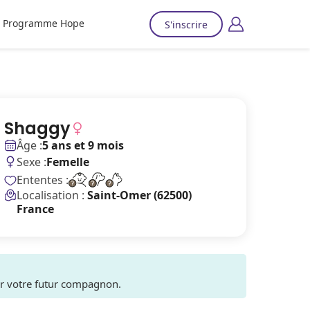
Programme Hope
S'inscrire
Shaggy
Âge :
5 ans et 9 mois
Sexe :
Femelle
Ententes :
Localisation :
Saint-Omer (62500)
France
ver votre futur compagnon.