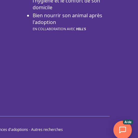
l’hygiène et le confort de son
domicile
Bien nourrir son animal après
l'adoption
EN COLLABORATION AVEC
HILL'S
Aide
nces d'adoptions
-
Autres recherches