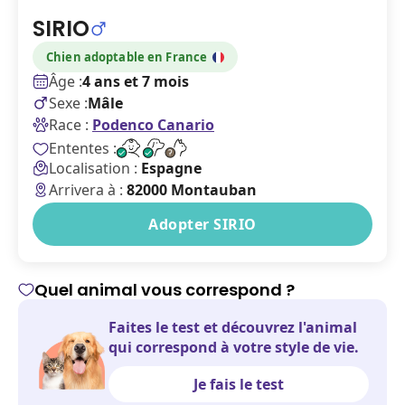
SIRIO
Chien
adoptable en France
Âge :
4 ans et 7 mois
Sexe :
Mâle
Race :
Podenco Canario
Ententes :
Localisation :
Espagne
Arrivera à :
82000 Montauban
Adopter SIRIO
Quel animal vous correspond ?
Faites le test et découvrez l'animal
qui correspond à votre style de vie.
Je fais le test