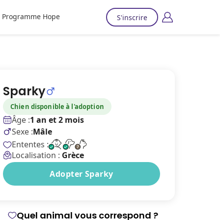
Programme Hope
S'inscrire
Sparky
Chien disponible à l'adoption
Âge :
1 an et 2 mois
Sexe :
Mâle
Ententes :
Localisation :
Grèce
Adopter Sparky
Quel animal vous correspond ?