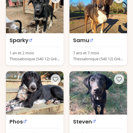
Sparky
Samu
1 an et 2 mois
7 ans et 7 mois
Thessalonique (540 12) Grèc
Thessalonique (540 12) Grèc
e
e
Phos
Steven