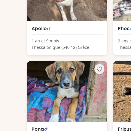
Apollo
Phos
1 an et 9 mois
2 ans 
Thessalonique (540 12) Grèce
Thessa
Pong
Frixu