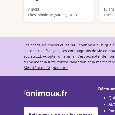
7 mois
10 ans
Thessalonique (540 12) Grèce
Thessa
Les chats, les chiens et les NAC sont bien plus que
le Code civil français, ces compagnons de vie comp
sociaux…). Adopter un animal, c’est accepter de nom
fermement la lutte contre l’abandon et la maltraitanc
Ministère de l’Agriculture
.
Découvr
Qu
Aut
Par
Retrouvez-nous sur les réseaux