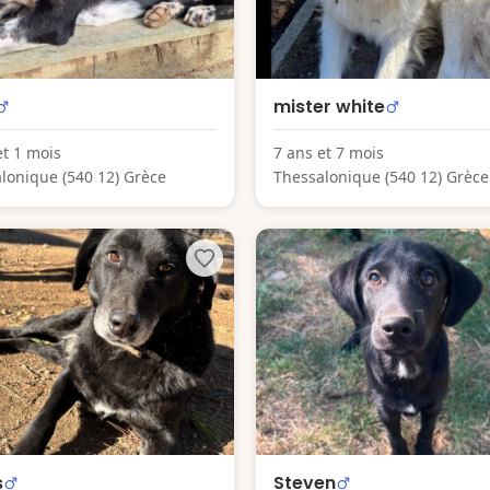
mister white
et 1 mois
7 ans et 7 mois
lonique (540 12) Grèce
Thessalonique (540 12) Grèce
s
Steven