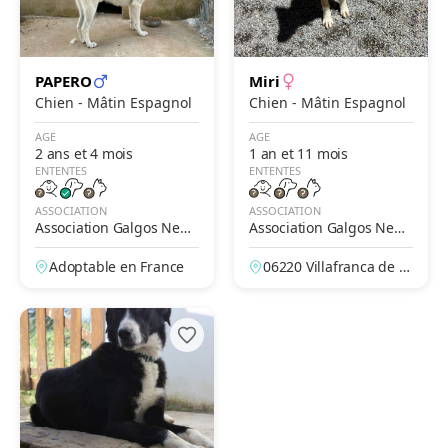
PAPERO
Miri
Chien - Mâtin Espagnol
Chien - Mâtin Espagnol
AGE
AGE
2 ans et 4 mois
1 an et 11 mois
ENTENTES
ENTENTES
ASSOCIATION
ASSOCIATION
Association Galgos New
Association Galgos New
Life
Life
Adoptable en France
06220 Villafranca de lo
s Barros, Badajoz, Esp
agne