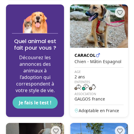
Quel animal est
fait pour vous ?
CARACOL
Découvrez les
Chien - Mâtin Espagnol
annonces des
animaux à
AGE
l’adoption qui
2 ans
ENTENTES
correspondent à
votre style de vie.
ASSOCIATION
GALGOS France
Je fais le test !
Adoptable en France