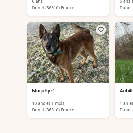
6 ans
6 ans 
Dunet (36310) France
Dunet 
Murphy
Achil
10 ans et 1 mois
1 an e
Dunet (36310) France
Dunet 