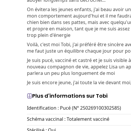
aboyer longtemps sans décrocher...
On évitera les jeunes enfants, j'ai beau avoir 
mon comportement aujourd'hui et il me faudra
chien bien dans ses pattes, mais avec quelqu'un q
et propre en maison, tant que je me suis assez 
trop plein d'énergie
Voilà, c'est moi Tobi, j'ai préféré être sincère a
me faut juste un équilibre chaque jour pour p
Je suis pucé, vacciné et castré et je suis visibl
nouveau compagnon de vie, appelez Lisa un aprè
parlera un peu plus longuement de moi
Je suis encore jeune, j'ai toute la vie devant mo
Plus d'informations sur Tobi
Identification : Pucé (N° 250269100302585)
Schéma vaccinal : Totalement vacciné
Stérilisé : Oui