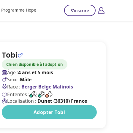
Programme Hope
S'inscrire
Tobi
Chien disponible à l'adoption
Âge :
4 ans et 5 mois
Sexe :
Mâle
Race :
Berger Belge Malinois
Ententes :
Localisation :
Dunet (36310) France
Adopter Tobi