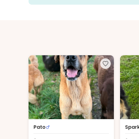
Pato
Spar