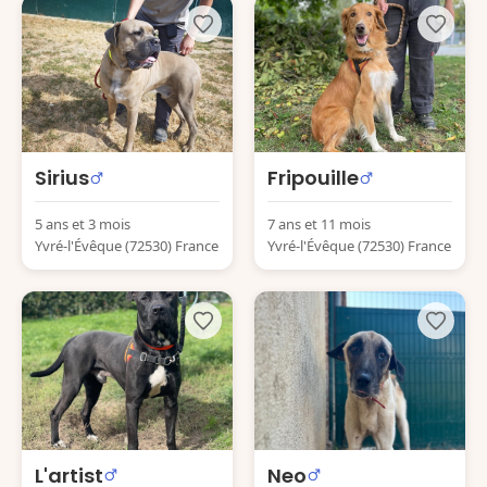
Sirius
Fripouille
5 ans et 3 mois
7 ans et 11 mois
Yvré-l'Évêque (72530) France
Yvré-l'Évêque (72530) France
L'artist
Neo