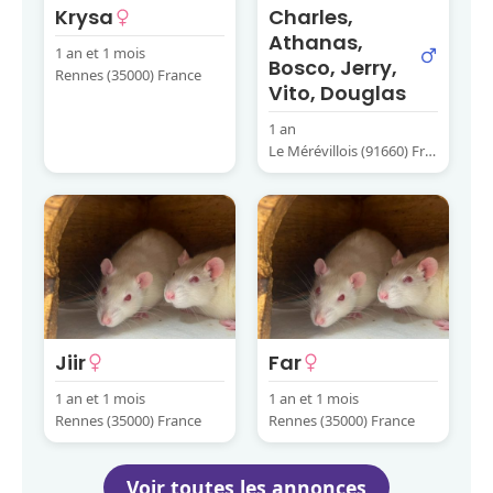
Krysa
Charles,
Athanas,
1 an et 1 mois
Bosco, Jerry,
Rennes (35000) France
Vito, Douglas
1 an
Le Mérévillois (91660) Fra
nce
Jiir
Far
1 an et 1 mois
1 an et 1 mois
Rennes (35000) France
Rennes (35000) France
Voir toutes les annonces