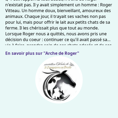
n'existait pas. Il y avait simplement un homme : Roger
Vitteau. Un homme doux, bienveillant, amoureux des
animaux. Chaque jour, il trayait ses vaches non pas
pour lui, mais pour offrir le lait aux petits chats de sa
ferme. Il les chérissait plus que tout au monde.
Lorsque Roger nous a quittés, nous avons pris une
décision du coeur : continuer ce qu'il avait passé sa
vie à faire, prendre soin de ses chats adorés et de ses
vaches qu'il aimait tant. Puis, un jour, une petite
En savoir plus sur "Arche de Roger"
minette grise que nous avons appelée Grisette est
arrivée avec une portée de chatons. Comme un signe,
comme un nouveau chapitre. C'est à ce moment-là
que nous avons compris qu'il fallait aller plus loin.
Réfléchir à comment poursuivre son oeuvre et
honorer la mémoire de Roger. Sans son amour pour
eux, Grisette et ses petits n'auraient peut-être jamais
trouvé refuge. C'est ainsi qu'est née L';Arche de Roger
: une association créée pour prolonger son hé;ritage,
prendre soin des animaux sans famille et dans le
besoin, en commençant par ceux qui étaient les siens.