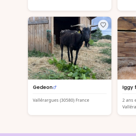
Gedeon
Iggy 
Vallérargues (30580) France
2 ans 
Vallér