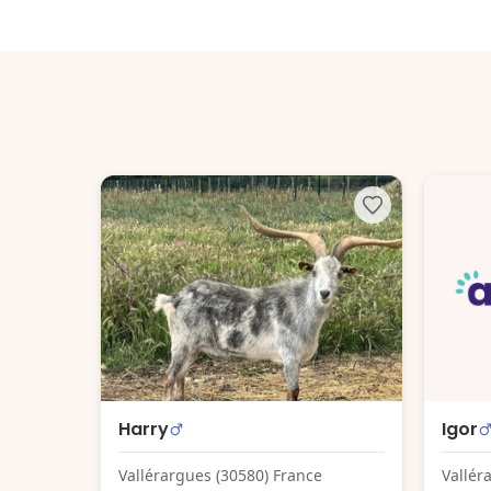
Harry
Igor
Vallérargues (30580) France
Vallér