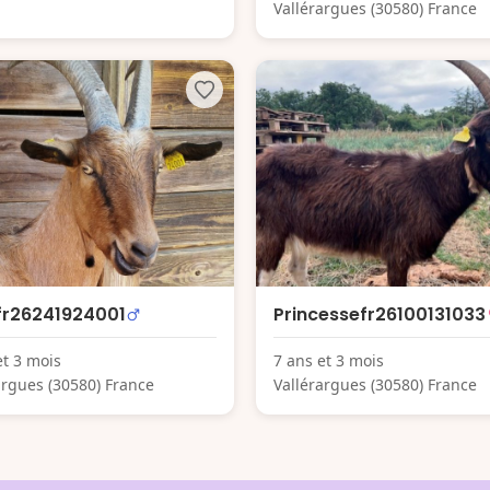
Vallérargues (30580) France
fr26241924001
Princessefr26100131033
et 3 mois
7 ans et 3 mois
argues (30580) France
Vallérargues (30580) France