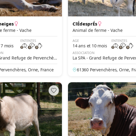
neiges
ClÉdesprÉs
Animal de ferme - Vache
Animal de ferme - Vache
ENTENTES
AGE
ENTENTES
 7 mois
14 ans et 10 mois
ON
ASSOCIATION
 Grand Refuge de Pervenchèr
La SPA - Grand Refuge de Perv
es
Pervenchères, Orne, France
61360 Pervenchères, Orne, F