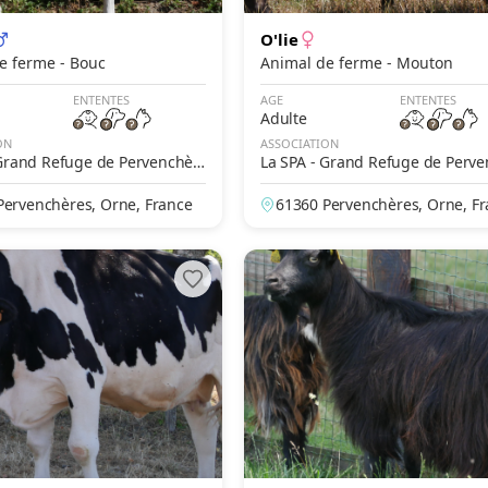
O'lie
Animal de ferme - Bouc
Animal de ferme - Mouton
ENTENTES
AGE
ENTENTES
Adulte
ON
ASSOCIATION
 Grand Refuge de Pervenchèr
La SPA - Grand Refuge de Perv
es
Pervenchères, Orne, France
61360 Pervenchères, Orne, F