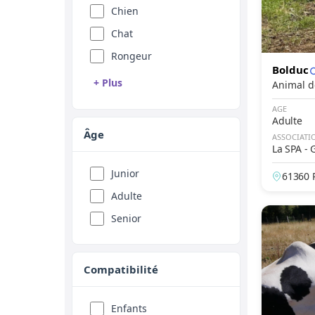
Chien
Chat
Rongeur
Bolduc
+ Plus
Reptile
AGE
Adulte
Oiseau
Âge
ASSOCIATI
La SPA -
Animal de ferme
es
Equidé
Junior
61360 
Adulte
Senior
Compatibilité
Enfants