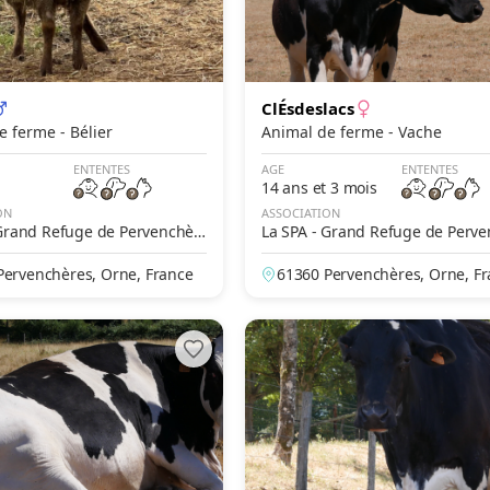
ClÉsdeslacs
Animal de ferme - Bélier
Animal de ferme - Vache
ENTENTES
AGE
ENTENTES
14 ans et 3 mois
ON
ASSOCIATION
 Grand Refuge de Pervenchèr
La SPA - Grand Refuge de Perv
es
Pervenchères, Orne, France
61360 Pervenchères, Orne, F