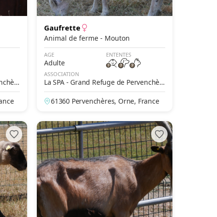
Gaufrette
Animal de ferme - Mouton
AGE
ENTENTES
Adulte
ASSOCIATION
enchèr
La SPA - Grand Refuge de Pervenchèr
es
rance
61360 Pervenchères, Orne, France