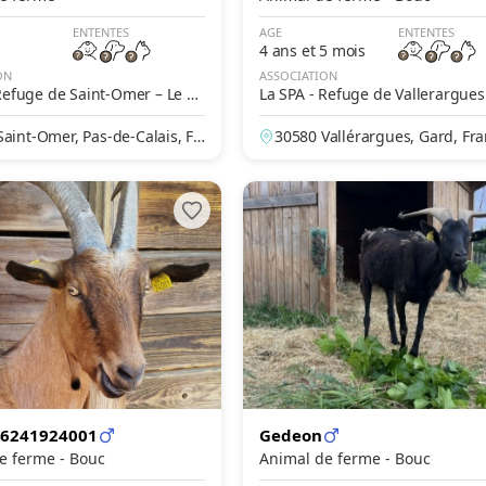
ENTENTES
AGE
ENTENTES
4 ans et 5 mois
ON
ASSOCIATION
Refuge de Saint-Omer – Le Br
La SPA - Refuge de Vallerargues
aint-Omer, Pas-de-Calais, Fr
30580 Vallérargues, Gard, Fr
26241924001
Gedeon
Animal de ferme - Bouc
Animal de ferme - Bouc