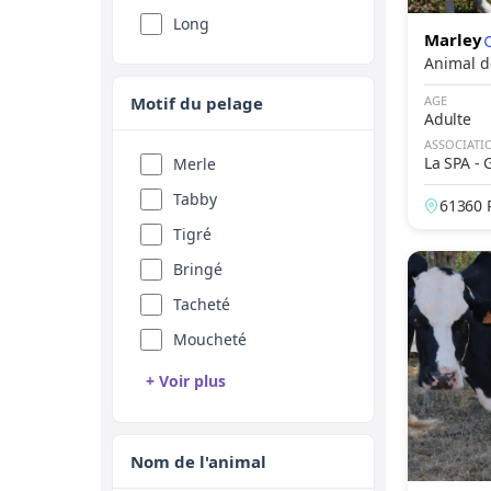
Fauve
Long
Marley
Sable
Rouge
Motif du pelage
AGE
Adulte
Abricot
ASSOCIATI
La SPA -
Fawn
Merle
es
Feu
Tabby
61360 
Seal
Tigré
Silver
Bringé
Golden
Tacheté
Champagne
Moucheté
Platine
+ Voir plus
Isabelle
Rouan
Agouti
Arlequin
Nom de l'animal
Albinos
Point