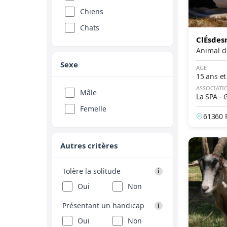
Chiens
Chats
ClÉsdes
Sexe
AGE
15 ans et
ASSOCIATI
Mâle
La SPA -
es
Femelle
61360 
Autres critères
Tolère la solitude
i
Oui
Non
Présentant un handicap
i
Oui
Non