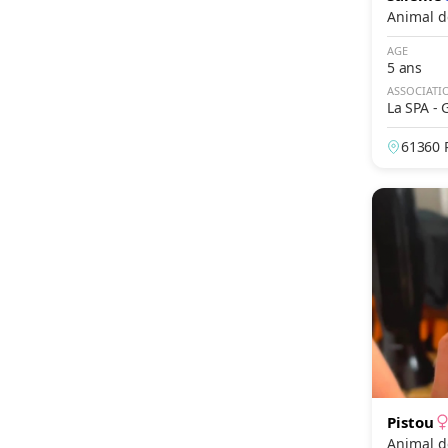
Animal d
AGE
5 ans
ASSOCIATI
La SPA -
es
61360 
Pistou
Animal d