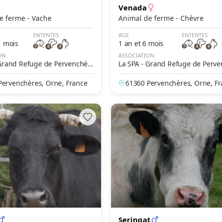
Venada
Animal de ferme - Vache
Animal de ferme - Chèvre
ENTENTES
AGE
ENTENTES
1 mois
1 an et 6 mois
ON
ASSOCIATION
 Grand Refuge de Pervenchèr
La SPA - Grand Refuge de Perv
es
Pervenchères, Orne, France
61360 Pervenchères, Orne, F
Seringat