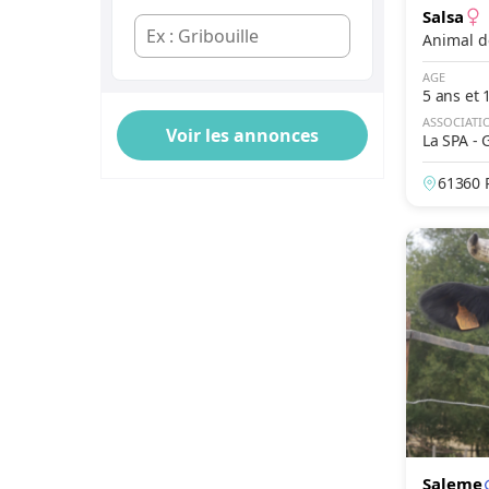
Salsa
Écaille de tortue
Calico
AGE
5 ans et 
Bicolore
ASSOCIATI
Tricolore
La SPA -
es
Particolore
61360 
Smoke
Chinchilla
Pie
Manteau
Masque
Saleme