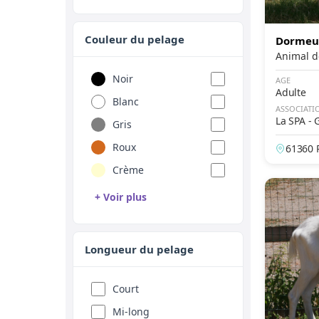
Couleur du pelage
Dormeu
Noir
AGE
Adulte
Blanc
ASSOCIATI
La SPA -
Gris
es
Roux
61360 
Crème
+ Voir plus
Brun
Chocolat
Longueur du pelage
Bleu
Lilas
Court
Cannelle
Mi-long