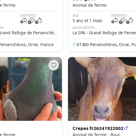
e ferme
Animal de ferme
ENTENTES
AGE
ENTENTES
5 ans et 1 mois
ON
ASSOCIATION
 Grand Refuge de Pervenchèr
La SPA - Grand Refuge de Perv
es
Pervenchères, Orne, France
61360 Pervenchères, Orne, F
Crepes fr26241922002
e ferme
Animal de ferme - Bouc