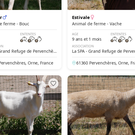
r
Estivale
Animal de ferme - Bouc
Animal de ferme - Vache
ENTENTES
AGE
ENTENTES
9 ans et 1 mois
ON
ASSOCIATION
 Grand Refuge de Pervenchèr
La SPA - Grand Refuge de Perv
es
Pervenchères, Orne, France
61360 Pervenchères, Orne, F