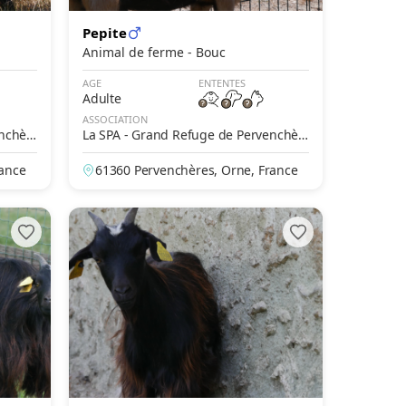
Pepite
Animal de ferme - Bouc
AGE
ENTENTES
Adulte
ASSOCIATION
enchèr
La SPA - Grand Refuge de Pervenchèr
es
rance
61360 Pervenchères, Orne, France