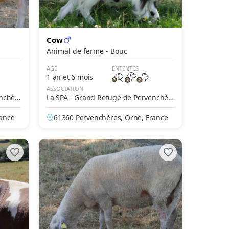
Cow
Animal de ferme - Bouc
AGE
ENTENTES
1 an et 6 mois
ASSOCIATION
enchèr
La SPA - Grand Refuge de Pervenchèr
es
rance
61360 Pervenchères, Orne, France