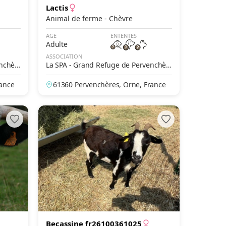
Lactis
Animal de ferme - Chèvre
AGE
ENTENTES
Adulte
ASSOCIATION
enchèr
La SPA - Grand Refuge de Pervenchèr
es
rance
61360 Pervenchères, Orne, France
Becassine fr26100361025