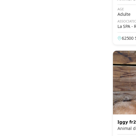
AGE
Adulte
ASSOCIATI
La SPA - 
ockus
62500 S
ance
Iggy fr