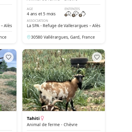
AGE
ENTENTES
4 ans et 5 mois
ASSOCIATION
 – Alès
La SPA - Refuge de Vallerargues – Alès
ance
30580 Vallérargues, Gard, France
Tahiti
Animal de ferme - Chèvre