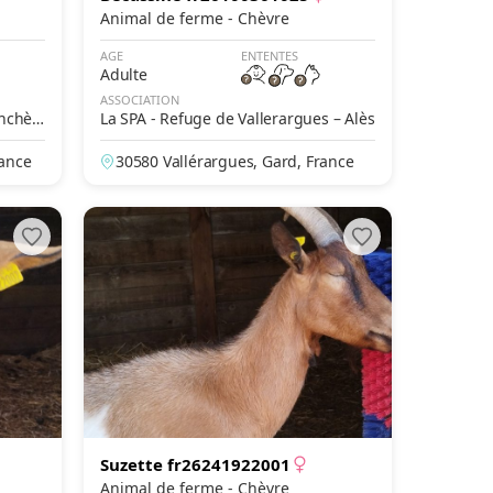
Animal de ferme - Chèvre
AGE
ENTENTES
Adulte
ASSOCIATION
enchèr
La SPA - Refuge de Vallerargues – Alès
rance
30580 Vallérargues, Gard, France
Suzette fr26241922001
Animal de ferme - Chèvre