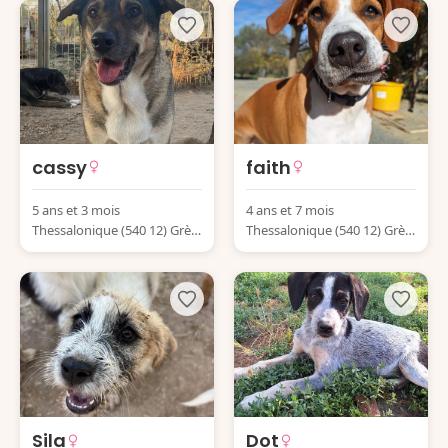
cassy
faith
5 ans et 3 mois
4 ans et 7 mois
Thessalonique (540 12) Grèc
Thessalonique (540 12) Grèc
e
e
Sila
Dot