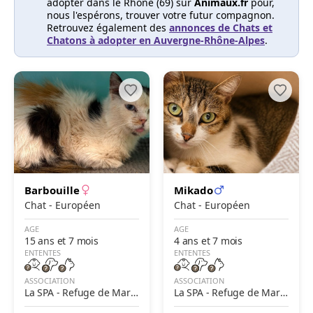
adopter dans le Rhône (69) sur
Animaux.fr
pour,
nous l'espérons, trouver votre futur compagnon.
Retrouvez également des
annonces de Chats et
Chatons à adopter en Auvergne-Rhône-Alpes
.
Barbouille
Mikado
Chat - Européen
Chat - Européen
AGE
AGE
15 ans et 7 mois
4 ans et 7 mois
ENTENTES
ENTENTES
ASSOCIATION
ASSOCIATION
La SPA - Refuge de Mare
La SPA - Refuge de Mare
nnes – Lyon
nnes – Lyon