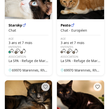
Starsky
Pesto
Chat
Chat - Européen
AGE
AGE
3 ans et 7 mois
3 ans et 7 mois
ENTENTES
ENTENTES
ASSOCIATION
ASSOCIATION
La SPA - Refuge de Mare
La SPA - Refuge de Mare
nnes – Lyon
nnes – Lyon
69970 Marennes, Rhô
69970 Marennes, Rhô
ne, France
ne, France