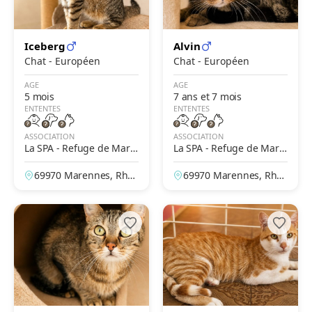
Iceberg
Alvin
Chat - Européen
Chat - Européen
AGE
AGE
5 mois
7 ans et 7 mois
ENTENTES
ENTENTES
ASSOCIATION
ASSOCIATION
La SPA - Refuge de Mare
La SPA - Refuge de Mare
nnes – Lyon
nnes – Lyon
69970 Marennes, Rhô
69970 Marennes, Rhô
ne, France
ne, France