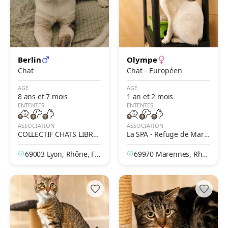
Berlin
Olympe
Chat
Chat - Européen
AGE
AGE
8 ans et 7 mois
1 an et 2 mois
ENTENTES
ENTENTES
ASSOCIATION
ASSOCIATION
COLLECTIF CHATS LIBRES
La SPA - Refuge de Mare
CITOYENS DE SAINT PRI
nnes – Lyon
69003 Lyon, Rhône, Fr
69970 Marennes, Rhô
EST
ance
ne, France