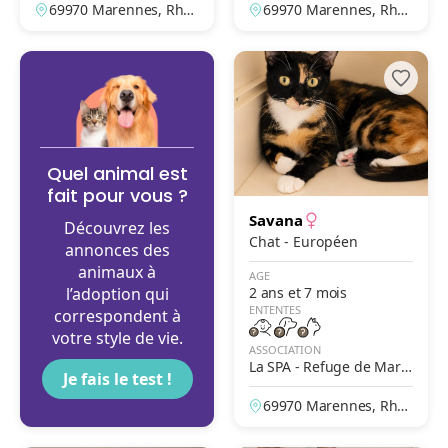
69970 Marennes, Rhô
69970 Marennes, Rhô
ne, France
ne, France
Quel animal est
fait pour vous ?
Savana
Découvrez les
Chat - Européen
annonces des
animaux à
AGE
l’adoption qui
2 ans et 7 mois
ENTENTES
correspondent à
votre style de vie.
ASSOCIATION
La SPA - Refuge de Mare
Je fais le test !
nnes – Lyon
69970 Marennes, Rhô
ne, France