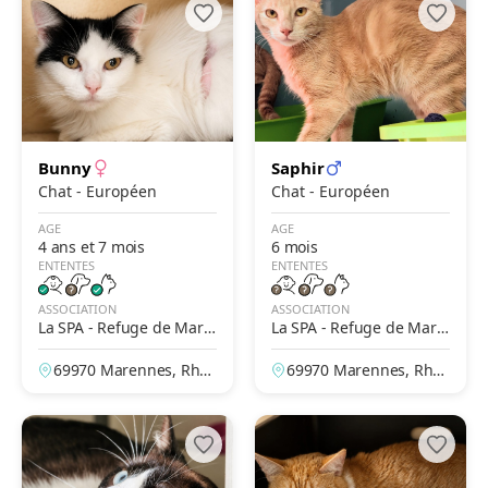
Bunny
Saphir
Chat - Européen
Chat - Européen
AGE
AGE
4 ans et 7 mois
6 mois
ENTENTES
ENTENTES
ASSOCIATION
ASSOCIATION
La SPA - Refuge de Mare
La SPA - Refuge de Mare
nnes – Lyon
nnes – Lyon
69970 Marennes, Rhô
69970 Marennes, Rhô
ne, France
ne, France