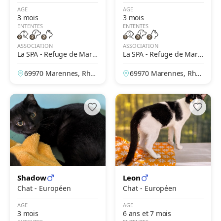
AGE
AGE
3 mois
3 mois
ENTENTES
ENTENTES
ASSOCIATION
ASSOCIATION
La SPA - Refuge de Mare
La SPA - Refuge de Mare
nnes – Lyon
nnes – Lyon
69970 Marennes, Rhô
69970 Marennes, Rhô
ne, France
ne, France
Shadow
Leon
Chat - Européen
Chat - Européen
AGE
AGE
3 mois
6 ans et 7 mois