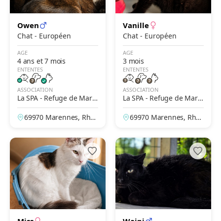
Owen
Vanille
Chat - Européen
Chat - Européen
AGE
AGE
4 ans et 7 mois
3 mois
ENTENTES
ENTENTES
ASSOCIATION
ASSOCIATION
La SPA - Refuge de Mare
La SPA - Refuge de Mare
nnes – Lyon
nnes – Lyon
69970 Marennes, Rhô
69970 Marennes, Rhô
ne, France
ne, France