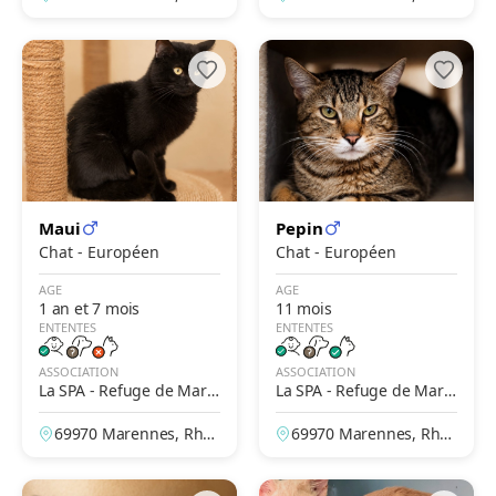
ne, France
ne, France
Maui
Pepin
Chat - Européen
Chat - Européen
AGE
AGE
1 an et 7 mois
11 mois
ENTENTES
ENTENTES
ASSOCIATION
ASSOCIATION
La SPA - Refuge de Mare
La SPA - Refuge de Mare
nnes – Lyon
nnes – Lyon
69970 Marennes, Rhô
69970 Marennes, Rhô
ne, France
ne, France