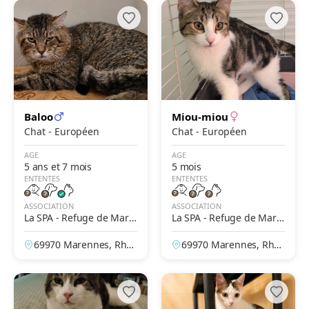
Baloo
Miou-miou
Chat - Européen
Chat - Européen
AGE
AGE
5 ans et 7 mois
5 mois
ENTENTES
ENTENTES
ASSOCIATION
ASSOCIATION
La SPA - Refuge de Mare
La SPA - Refuge de Mare
nnes – Lyon
nnes – Lyon
69970 Marennes, Rhô
69970 Marennes, Rhô
ne, France
ne, France