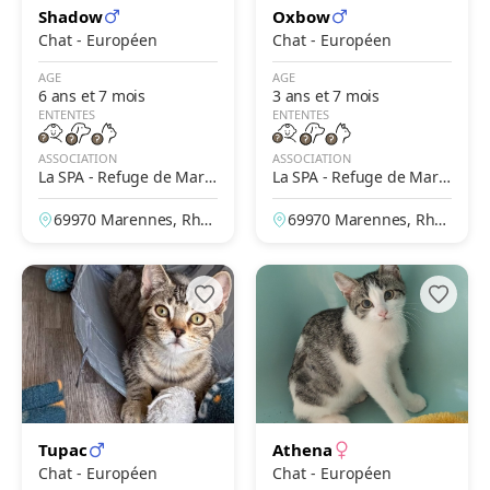
Shadow
Oxbow
Chat - Européen
Chat - Européen
AGE
AGE
6 ans et 7 mois
3 ans et 7 mois
ENTENTES
ENTENTES
ASSOCIATION
ASSOCIATION
La SPA - Refuge de Mare
La SPA - Refuge de Mare
nnes – Lyon
nnes – Lyon
69970 Marennes, Rhô
69970 Marennes, Rhô
ne, France
ne, France
Tupac
Athena
Chat - Européen
Chat - Européen