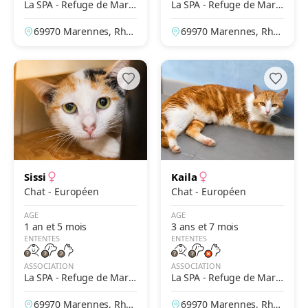
La SPA - Refuge de Mare
La SPA - Refuge de Mare
nnes – Lyon
nnes – Lyon
69970 Marennes, Rhô
69970 Marennes, Rhô
ne, France
ne, France
Sissi
Kaila
Chat - Européen
Chat - Européen
AGE
AGE
1 an et 5 mois
3 ans et 7 mois
ENTENTES
ENTENTES
ASSOCIATION
ASSOCIATION
La SPA - Refuge de Mare
La SPA - Refuge de Mare
nnes – Lyon
nnes – Lyon
69970 Marennes, Rhô
69970 Marennes, Rhô