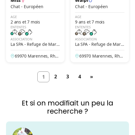
Miss
Waipi
Chat - Européen
Chat - Européen
AGE
AGE
2 ans et 7 mois
9 ans et 7 mois
ENTENTES
ENTENTES
ASSOCIATION
ASSOCIATION
La SPA - Refuge de Mare
La SPA - Refuge de Mare
nnes – Lyon
nnes – Lyon
69970 Marennes, Rhô
69970 Marennes, Rhô
ne, France
ne, France
2
3
4
»
1
Et si on modifiait un peu la
recherche ?