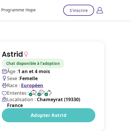
Programme Hope
S'inscrire
Astrid
Chat disponible à l'adoption
Âge :
1 an et 4 mois
Sexe :
Femelle
Race :
Européen
Ententes :
Localisation :
Chameyrat (19330)
France
Adopter Astrid