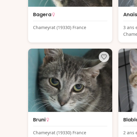
Bagera
Anaï
Chameyrat (19330) France
3 ans 
Chamey
Bruni
Blabl
Chameyrat (19330) France
2 ans 