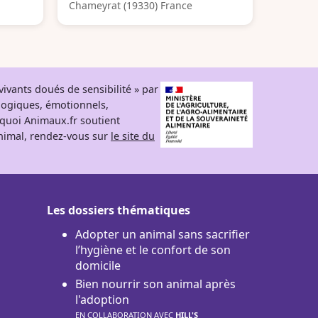
Chameyrat (19330) France
ivants doués de sensibilité » par
logiques, émotionnels,
rquoi Animaux.fr soutient
 animal, rendez-vous sur
le site du
Les dossiers thématiques
Adopter un animal sans sacrifier
l’hygiène et le confort de son
domicile
Bien nourrir son animal après
l'adoption
EN COLLABORATION AVEC
HILL'S