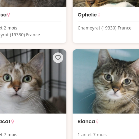
ssa
Ophelie
et 2 mois
Chameyrat (19330) France
rat (19330) France
acat
Bianca
et 7 mois
1 an et 7 mois