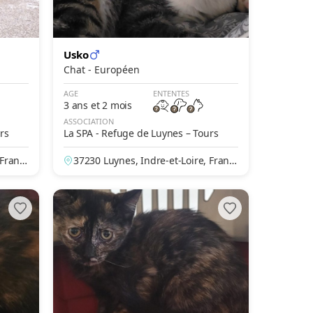
Usko
Chat - Européen
AGE
ENTENTES
3 ans et 2 mois
ASSOCIATION
rs
La SPA - Refuge de Luynes – Tours
 Franc
37230 Luynes, Indre-et-Loire, Franc
e