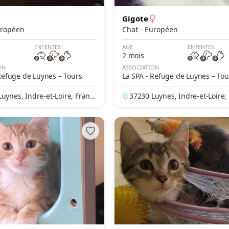
Gigote
- Européen
Chat - Européen
ENTENTES
AGE
ENTENTES
2 mois
ON
ASSOCIATION
Refuge de Luynes – Tours
La SPA - Refuge de Luynes – Tou
uynes, Indre-et-Loire, Franc
37230 Luynes, Indre-et-Loire,
e