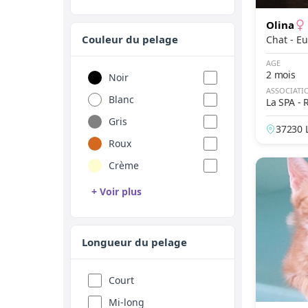
Donskoy
Olina
Européen
Couleur du pelage
Chat 
Exotic
AGE
German Rex
2 mois
Noir
ASSOCIATI
Havana Brown
Blanc
La SPA - 
Highland Fold
Gris
37230 L
Highland Lynx
Roux
e
Highland Straight
Crème
Japanese Bobtail
+ Voir plus
Javanais
Brun
Khao Manee
Chocolat
Longueur du pelage
Korat
Bleu
Kurilian Bobtail
Lilas
Court
Laperm
Cannelle
Mi-long