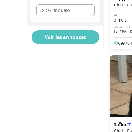
Ragamuffin
Chat 
Écaille de tortue
Ragdoll
AGE
Calico
3 mois
Rex Devon
ASSOCIATI
Bicolore
La SPA -
Sacré de Birmanie
Tricolore
Savannah
69970 
Particolore
Scottish & Highland
Smoke
Scottish Fold
Chinchilla
Scottish Fold Long Hair
Pie
Selkirk Rex
Manteau
Siamois
Masque
Sibérien
Singapura
Skogcatt
SaÏko
Skogkatt
Chat 