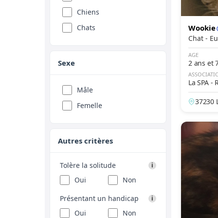
Ceylan
Chiens
Chartreux
Chats
Wookie
Chat chinois
Chat 
Chat de Cafrerie
AGE
Sexe
2 ans et 
Chat de Pallas
ASSOCIATI
La SPA - 
Chat Haret
Mâle
Chat Jaune
37230 L
Femelle
e
Chat Sauvage d'Europe
Chat Tigre
Autres critères
Chausie
Cornish Rex
Tolère la solitude
i
Croisé
Oui
Non
Cymric
Présentant un handicap
i
Devon Rex
Oui
Non