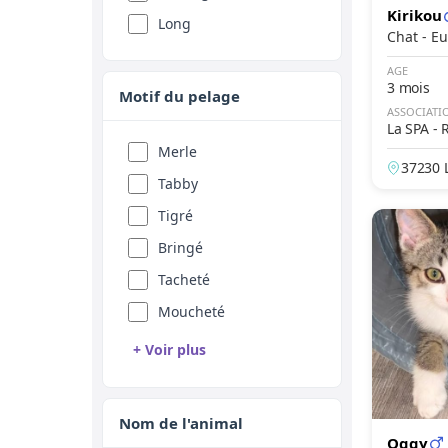
Maine Coon
Kirikou
Fauve
Long
Chat 
Mandarin
Sable
AGE
Manul
Rouge
3 mois
Motif du pelage
Manx
ASSOCIATI
Abricot
La SPA - 
Margay
Fawn
Merle
37230 L
Mau Egyptien
Feu
Tabby
e
Munchkin
Seal
Tigré
Norvégien
Silver
Bringé
Ocicat
Golden
Tacheté
Ojos Azules
Champagne
Moucheté
Oriental
Platine
+ Voir plus
Persan
Isabelle
Rouan
Peterbald
Agouti
Arlequin
Nom de l'animal
Pixie Bob
Albinos
Oggy
Point