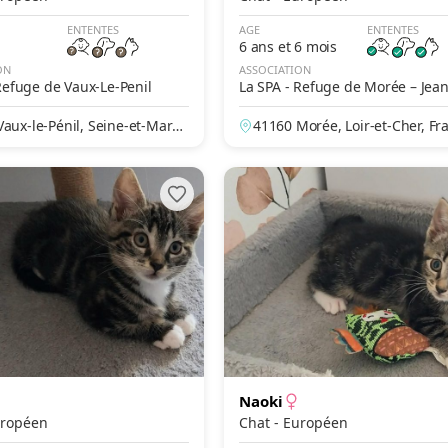
ENTENTES
AGE
ENTENTES
6 ans et 6 mois
ON
ASSOCIATION
Refuge de Vaux-Le-Penil
La SPA - Refuge de Morée – Jean
he
aux-le-Pénil, Seine-et-Marn
41160 Morée, Loir-et-Cher, Fr
ce
Naoki
- Européen
Chat - Européen