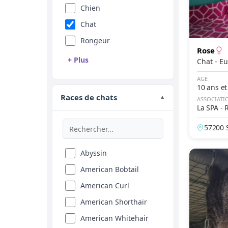
Chien
Chat
Rongeur
Rose
+ Plus
Chat 
Reptile
AGE
10 ans et
Oiseau
Races de chats
▼
ASSOCIATI
La SPA -
Animal de ferme
Equidé
57200 
nce
Abyssin
American Bobtail
American Curl
American Shorthair
American Whitehair