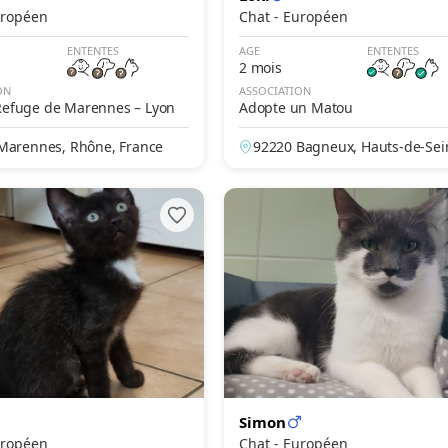
- Européen
Chat - Européen
ENTENTES
AGE
ENTENTES
2 mois
ON
ASSOCIATION
 Refuge de Marennes – Lyon
Adopte un Matou
Marennes, Rhône, France
92220 Bagneux, Hauts-de-Sein
ance
Simon
- Européen
Chat - Européen