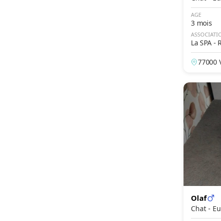
Snowshoe
AGE
Sokoké
3 mois
ASSOCIATI
Somali
La SPA - 
Sphynx
77000 V
Thaï
e, Fran
Tiffany
Tonkinois
Toyger
Turc de Van
York Chocolat
Olaf
Chat 