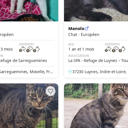
Manolo
- Européen
Chat - Européen
ENTENTES
AGE
ENTENTES
 3 mois
1 an et 1 mois
ON
ASSOCIATION
 Refuge de Sarreguemines
La SPA - Refuge de Luynes – Tou
Sarreguemines, Moselle, Fra
37230 Luynes, Indre-et-Loire,
e