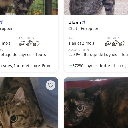
Ulann
- Européen
Chat - Européen
ENTENTES
AGE
ENTENTES
1 mois
1 an et 2 mois
ON
ASSOCIATION
Refuge de Luynes – Tours
La SPA - Refuge de Luynes – Tou
uynes, Indre-et-Loire, Franc
37230 Luynes, Indre-et-Loire,
e