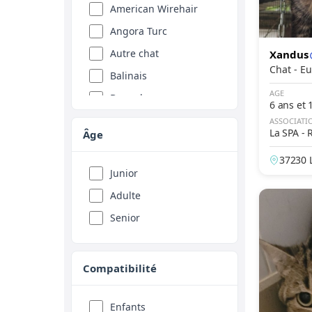
American Wirehair
Angora Turc
Autre chat
Xandus
Chat 
Balinais
AGE
Bengal
6 ans et 
Birman
ASSOCIATI
La SPA - 
Âge
Bleu russe
37230 L
Bombay
Junior
e
British Longhair
Adulte
British Shorthair
Senior
Burmese
Burmilla
Compatibilité
California Spangled
Californian Rex
Enfants