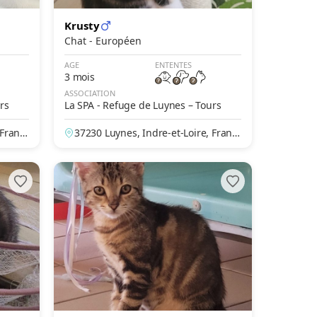
Krusty
Chat - Européen
AGE
ENTENTES
3 mois
ASSOCIATION
rs
La SPA - Refuge de Luynes – Tours
 Franc
37230 Luynes, Indre-et-Loire, Franc
e