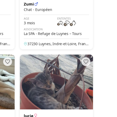
Zumi
Chat - Européen
AGE
ENTENTES
3 mois
ASSOCIATION
rs
La SPA - Refuge de Luynes – Tours
 Franc
37230 Luynes, Indre-et-Loire, Franc
e
lucie