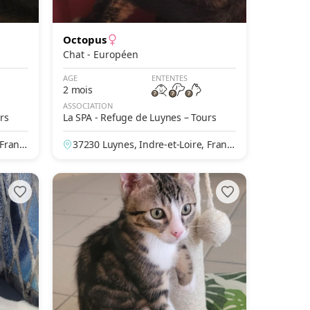
Octopus
Chat - Européen
AGE
ENTENTES
2 mois
ASSOCIATION
rs
La SPA - Refuge de Luynes – Tours
 Franc
37230 Luynes, Indre-et-Loire, Franc
e