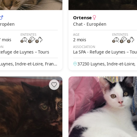
Ortense
- Européen
Chat - Européen
ENTENTES
AGE
ENTENTES
7 mois
2 mois
ON
ASSOCIATION
Refuge de Luynes – Tours
La SPA - Refuge de Luynes – Tou
uynes, Indre-et-Loire, Franc
37230 Luynes, Indre-et-Loire,
e