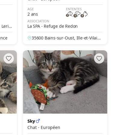
AGE
ENTENTES
2 ans
ASSOCIATION
 Leric
La SPA - Refuge de Redon
ance
35600 Bains-sur-Oust, Ille-et-Vilain
e, France
Sky
Chat - Européen