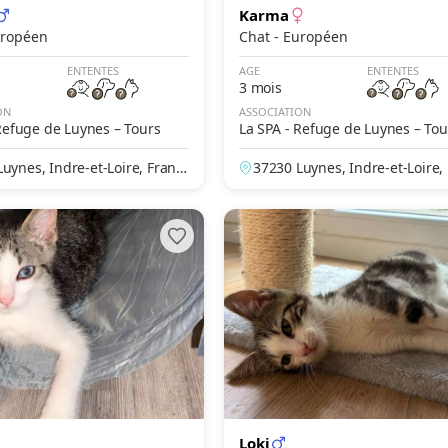
Karma
- Européen
Chat - Européen
ENTENTES
AGE
ENTENTES
3 mois
ON
ASSOCIATION
Refuge de Luynes – Tours
La SPA - Refuge de Luynes – Tou
uynes, Indre-et-Loire, Franc
37230 Luynes, Indre-et-Loire,
e
Loki