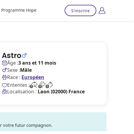
Programme Hope
S'inscrire
Astro
Âge :
3 ans et 11 mois
Sexe :
Mâle
Race :
Européen
Ententes :
Localisation :
Laon (02000) France
ver votre futur compagnon.