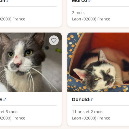
on
Marco
2 mois
02000) France
Laon (02000) France
w
Donald
 et 3 mois
11 ans et 2 mois
02000) France
Laon (02000) France