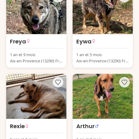
Freya
Eywa
1 an et 9 mois
1 an et 5 mois
Aix-en-Provence (13290) Fra
Aix-en-Provence (13290) Fra
nce
nce
Rexie
Arthur