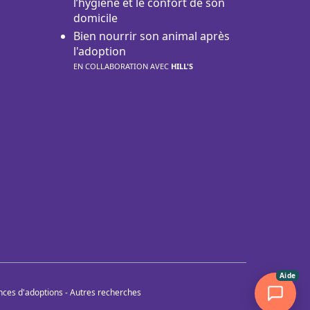
l’hygiène et le confort de son
domicile
Bien nourrir son animal après
l'adoption
EN COLLABORATION AVEC
HILL'S
Aide
nces d'adoptions
-
Autres recherches