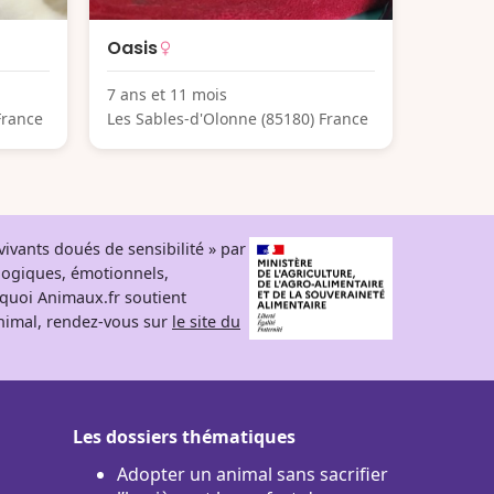
Oasis
7 ans et 11 mois
France
Les Sables-d'Olonne (85180) France
ivants doués de sensibilité » par
logiques, émotionnels,
rquoi Animaux.fr soutient
 animal, rendez-vous sur
le site du
Les dossiers thématiques
Adopter un animal sans sacrifier