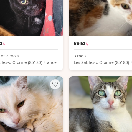
a
Bella
 et 2 mois
3 mois
bles-d'Olonne (85180) France
Les Sables-d'Olonne (85180) 