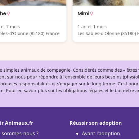
che
Mimi
 et 7 mois
1 an et 1 mois
bles-d'Olonne (85180) France
Les Sables-d'Olonne (85180) 
 de simples animaux de compagnie. Considérés comme des « êtres v
tent sur nous pour répondre à l’ensemble de leurs besoins (physio
breuses responsabilités et s’engager sur le long terme. C’est pou
e. Pour en savoir plus sur les obligations légales et le bien-être
ir Animaux.fr
Réussir son adoption
i sommes-nous ?
Avant l'adoption