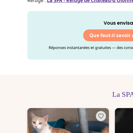
Refuge :
La SPA - Refuge de Château-d'Olonne 
Vous envisa
Que faut-il savoir
Réponses instantanées et gratuites — des consei
La SPA