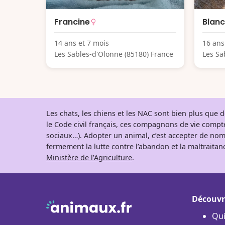
Francine
Blan
14 ans et 7 mois
16 ans
Les Sables-d'Olonne (85180) France
Les Sa
Les chats, les chiens et les NAC sont bien plus que
le Code civil français, ces compagnons de vie comp
sociaux…). Adopter un animal, c’est accepter de nom
fermement la lutte contre l’abandon et la maltraitanc
Ministère de l’Agriculture
.
Découvr
Qu