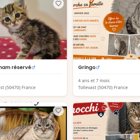
ham réservé
Gringo
4 ans et 7 mois
ast (50470) France
Tollevast (50470) France