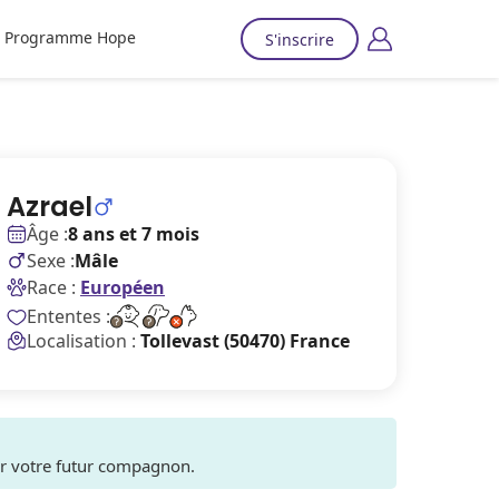
Programme Hope
S'inscrire
Azrael
Âge :
8 ans et 7 mois
Sexe :
Mâle
Race :
Européen
Ententes :
Localisation :
Tollevast (50470) France
ver votre futur compagnon.