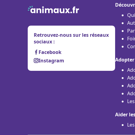
Découvr
Qu
Aut
Par
Retrouvez-nous sur les réseaux
Foi
sociaux :
Con
Facebook
Adopter
Instagram
Ado
Ado
Ado
Ado
Les
Aider le
Les