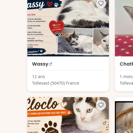
Wassy
Chat
12 ans
1 mois
Tollevast (50470) France
Tollev