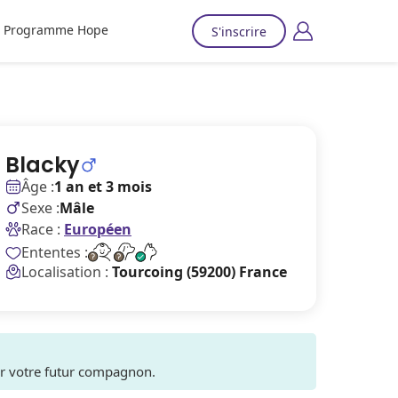
Programme Hope
S'inscrire
Blacky
Âge :
1 an et 3 mois
Sexe :
Mâle
Race :
Européen
Ententes :
Localisation :
Tourcoing (59200) France
ver votre futur compagnon.