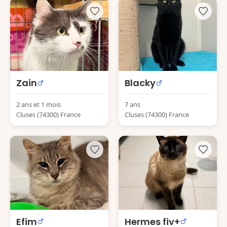
Zain
Blacky
2 ans et 1 mois
7 ans
Cluses (74300) France
Cluses (74300) France
Efim
Hermes fiv+