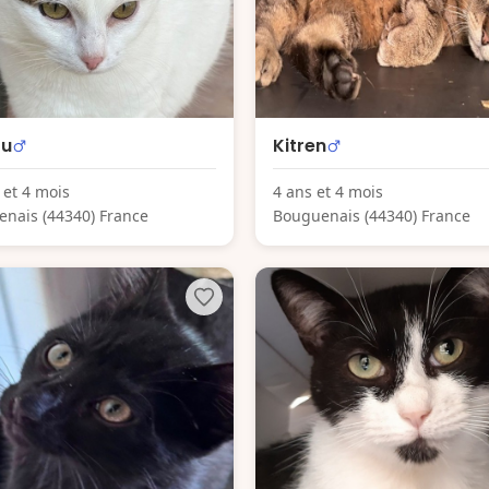
ou
Kitren
 et 4 mois
4 ans et 4 mois
nais (44340) France
Bouguenais (44340) France