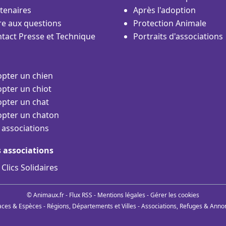
tenaires
Après l'adoption
re aux questions
Protection Animale
tact Presse et Technique
Portraits d'associations
pter un chien
pter un chiot
pter un chat
pter un chaton
 associations
s associations
 Clics Solidaires
© Animaux.fr -
Flux RSS
-
Mentions légales
-
Gérer les cookies
aces & Espèces
-
Régions, Départements et Villes
-
Associations, Refuges & Anno