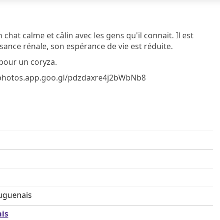
hat calme et câlin avec les gens qu'il connait. Il est
isance rénale, son espérance de vie est réduite.
 pour un coryza.
://photos.app.goo.gl/pdzdaxre4j2bWbNb8
uguenais
is