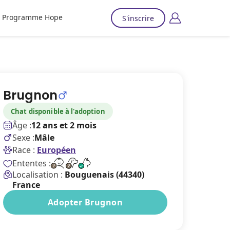
Programme Hope
S'inscrire
Brugnon
Chat disponible à l'adoption
Âge :
12 ans et 2 mois
Sexe :
Mâle
Race :
Européen
Ententes :
Localisation :
Bouguenais (44340)
France
Adopter Brugnon