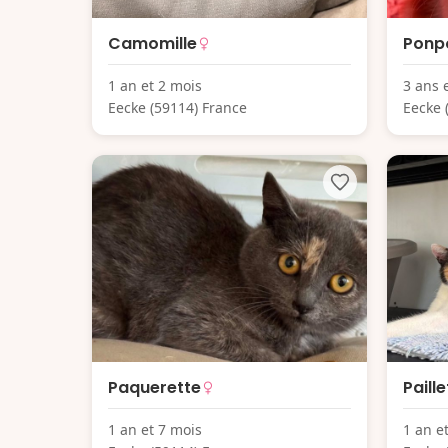
Camomille
Ponp
1 an et 2 mois
3 ans 
Eecke (59114) France
Eecke 
Paquerette
Paille
1 an et 7 mois
1 an e