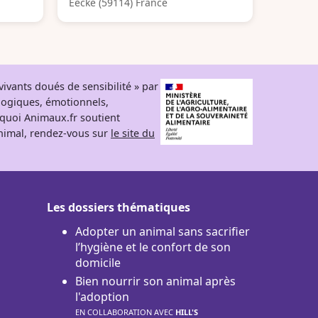
Eecke (59114) France
ivants doués de sensibilité » par
logiques, émotionnels,
rquoi Animaux.fr soutient
 animal, rendez-vous sur
le site du
Les dossiers thématiques
Adopter un animal sans sacrifier
l’hygiène et le confort de son
domicile
Bien nourrir son animal après
l'adoption
EN COLLABORATION AVEC
HILL'S