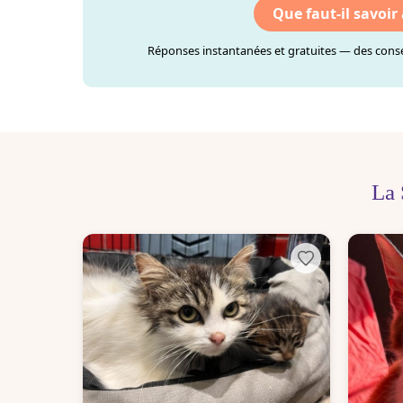
Que faut-il savoir
Réponses instantanées et gratuites — des consei
La 