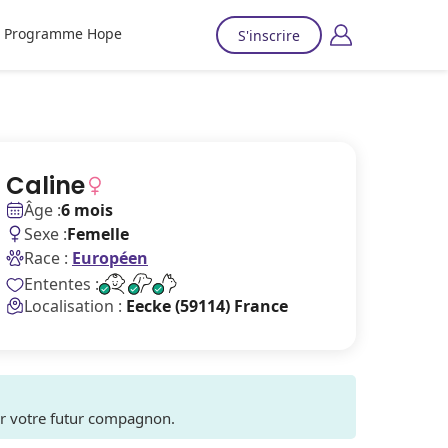
Programme Hope
S'inscrire
Caline
Âge :
6 mois
Sexe :
Femelle
Race :
Européen
Ententes :
Localisation :
Eecke (59114) France
ver votre futur compagnon.