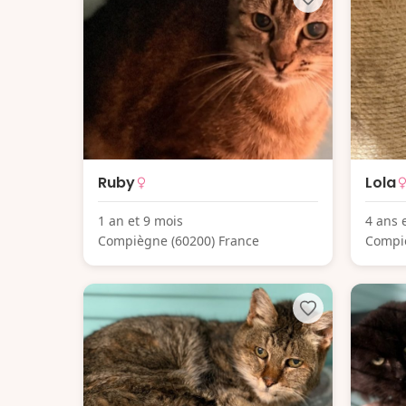
Ruby
Lola
1 an et 9 mois
4 ans 
Compiègne (60200) France
Compiè