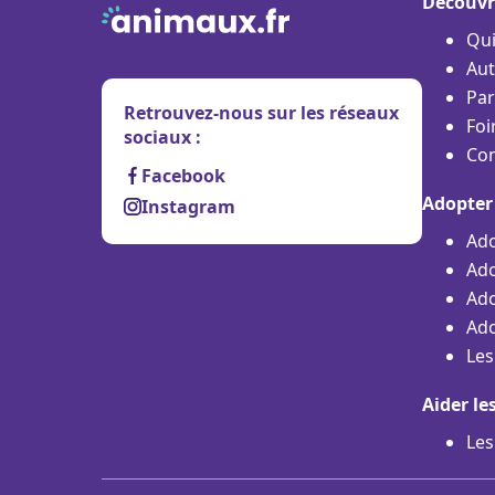
Découvr
Qu
Aut
Par
Retrouvez-nous sur les réseaux
Foi
sociaux :
Con
Facebook
Adopter
Instagram
Ado
Ado
Ado
Ado
Les
Aider le
Les