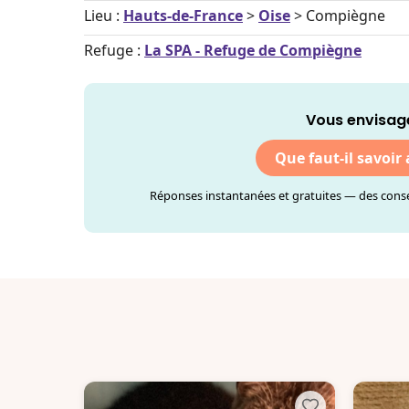
Lieu :
Hauts-de-France
>
Oise
> Compiègne
Refuge :
La SPA - Refuge de Compiègne
Vous envisage
Que faut-il savoir
Réponses instantanées et gratuites — des consei